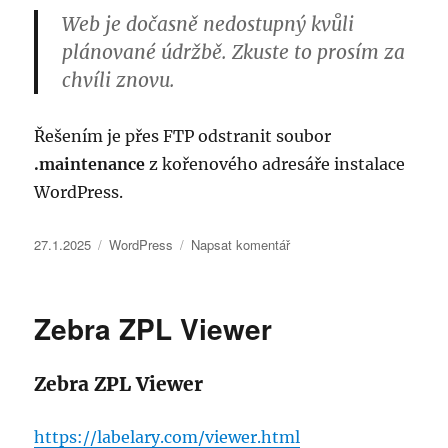
Web je dočasně nedostupný kvůli
plánované údržbě. Zkuste to prosím za
chvíli znovu.
Řešením je přes FTP odstranit soubor
.maintenance
z kořenového adresáře instalace
WordPress.
Publikováno:
Rubriky:
pro
27.1.2025
WordPress
Napsat komentář
text
s
názvem
Zebra ZPL Viewer
Web
je
dočasně
Zebra ZPL Viewer
nedostupný
kvůli
plánované
https://labelary.com/viewer.html