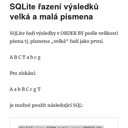
SQLite řazení výsledků
Aktualizace
Zebra
velká a malá písmena
CC6000
SQLite řadí výsledky v ORDER BY podle velikosti
písma tj. písmena „velká“ řadí jako první.
A B C T a b c g
Pro získání:
A a b B C c g T
je možné použít následující SQL: