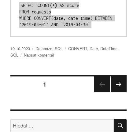
SELECT
COUNT
(
*
) 
AS
FROM
WHERE
CONVERT
(
date
, date_time) 
BETWEEN
'2019-04-01'
AND
'2019-04-30'
Publikováno:
Rubriky:
Štítky:
19.10.2023
Databáze
,
SQL
CONVERT
,
Date
,
DateTime
,
pro
SQL
Napsat komentář
text
s
názvem
Stránkování
SQL
STRÁNKA:
1
CONVERT
DateTime
DALŠ
příspěvků
to
Í
Date
STRÁ
NKA
HLE
Hledat: