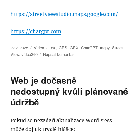
https://streetviewstudio.maps.google.com/
https://chatgpt.com
Publikováno:
Rubriky:
Štítky:
27.3.2025
Video
360
,
GPS
,
GPX
,
ChatGPT
,
mapy
,
Street
pro
View
,
video360
Napsat komentář
text
s
názvem
Web je dočasně
Přidání
validního
nedostupný kvůli plánované
GPX
údržbě
souboru
pro
360°
videa
Pokud se nezadaří aktualizace WordPress,
Street
může dojít k trvalé hlášce:
View