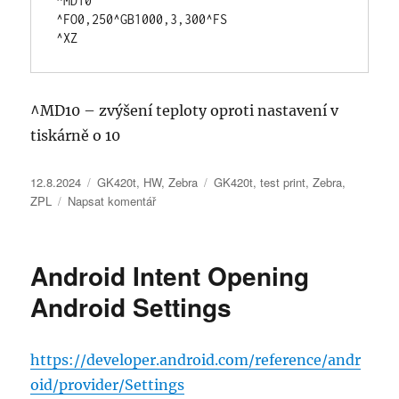
^MD10

^FO0,250^GB1000,3,300^FS

^XZ
^MD10 – zvýšení teploty oproti nastavení v
tiskárně o 10
Publikováno:
Rubriky:
Štítky:
12.8.2024
GK420t
,
HW
,
Zebra
GK420t
,
test print
,
Zebra
,
pro
ZPL
Napsat komentář
text
s
názvem
Android Intent Opening
Zebra
test
Android Settings
print
ZPL
https://developer.android.com/reference/andr
oid/provider/Settings