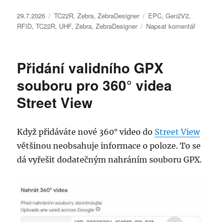
Publikováno:
Rubriky:
Štítky:
29.7.2026
TC22R
,
Zebra
,
ZebraDesigner
EPC
,
Gen2V2
,
pro
RFID
,
TC22R
,
UHF
,
Zebra
,
ZebraDesigner
Napsat komentář
text
s
názvem
Přidání validního GPX
Jak
zapsat
souboru pro 360° videa
krátké
Street View
EPC
menší
než
24
Když přidáváte nové 360° video do
Street View
znaků
většinou neobsahuje informace o poloze. To se
dá vyřešit dodatečným nahráním souboru GPX.