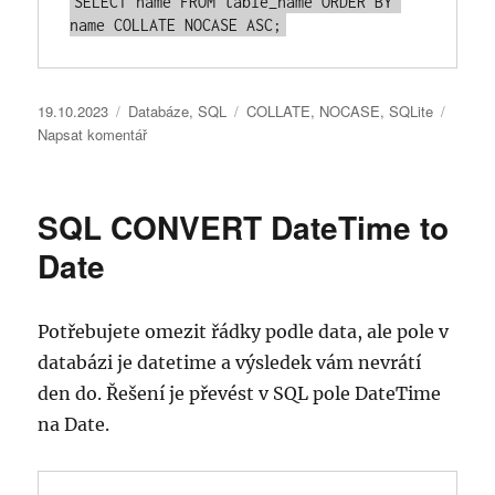
SELECT name FROM table_name ORDER BY 
name COLLATE NOCASE ASC;
Publikováno:
Rubriky:
Štítky:
19.10.2023
Databáze
,
SQL
COLLATE
,
NOCASE
,
SQLite
pro
Napsat komentář
text
s
názvem
SQL CONVERT DateTime to
SQLite
řazení
Date
výsledků
velká
a
Potřebujete omezit řádky podle data, ale pole v
malá
databázi je datetime a výsledek vám nevrátí
písmena
den do. Řešení je převést v SQL pole DateTime
na Date.