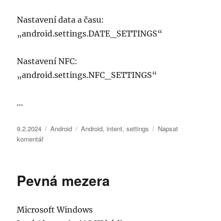
Nastavení data a času:
„android.settings.DATE_SETTINGS“
Nastavení NFC:
„android.settings.NFC_SETTINGS“
…
Publikováno:
Rubriky:
Štítky:
9.2.2024
Android
Android
,
intent
,
settings
Napsat
pro
komentář
text
s
názvem
Pevná mezera
Android
Intent
Opening
Microsoft Windows
Android