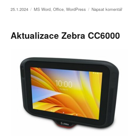
Publikováno:
Rubriky:
pro
25.1.2024
MS Word
,
Office
,
WordPress
Napsat komentář
text
s
názvem
Aktualizace Zebra CC6000
Pevná
mezera