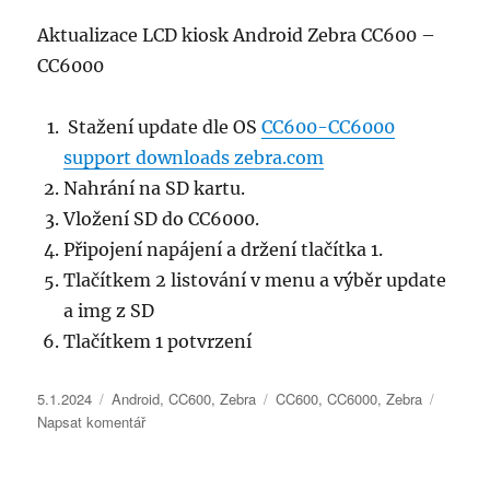
Aktualizace LCD kiosk Android Zebra CC600 –
CC6000
Stažení update dle OS
CC600-CC6000
support downloads zebra.com
Nahrání na SD kartu.
Vložení SD do CC6000.
Připojení napájení a držení tlačítka 1.
Tlačítkem 2 listování v menu a výběr update
a img z SD
Tlačítkem 1 potvrzení
Publikováno:
Rubriky:
Štítky:
5.1.2024
Android
,
CC600
,
Zebra
CC600
,
CC6000
,
Zebra
pro
Napsat komentář
text
s
názvem