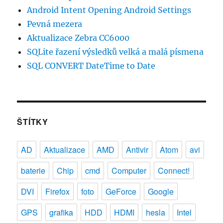
Android Intent Opening Android Settings
Pevná mezera
Aktualizace Zebra CC6000
SQLite řazení výsledků velká a malá písmena
SQL CONVERT DateTime to Date
ŠTÍTKY
AD
Aktualizace
AMD
Antivir
Atom
avi
baterie
Chip
cmd
Computer
Connect!
DVI
Firefox
foto
GeForce
Google
GPS
grafika
HDD
HDMI
hesla
Intel