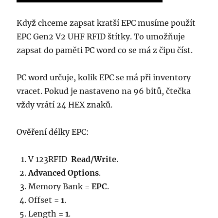
Když chceme zapsat kratší EPC musíme použít
EPC Gen2 V2 UHF RFID štítky. To umožňuje
zapsat do paměti PC word co se má z čipu číst.
PC word určuje, kolik EPC se má při inventory
vracet. Pokud je nastaveno na 96 bitů, čtečka
vždy vrátí 24 HEX znaků.
Ověření délky EPC:
V 123RFID
Read/Write
.
Advanced Options
.
Memory Bank =
EPC
.
Offset =
1
.
Length =
1
.