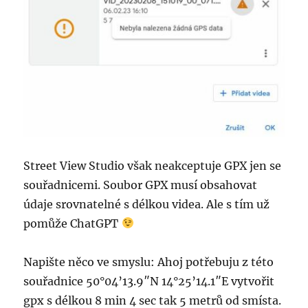
Street View Studio však neakceptuje GPX jen se
souřadnicemi. Soubor GPX musí obsahovat
údaje srovnatelné s délkou videa. Ale s tím už
pomůže ChatGPT
Napište něco ve smyslu: Ahoj potřebuju z této
souřadnice 50°04’13.9″N 14°25’14.1″E vytvořit
gpx s délkou 8 min 4 sec tak 5 metrů od smísta.