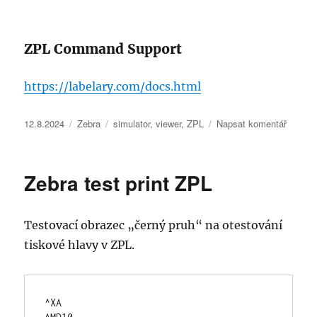
údržbě
ZPL Command Support
https://labelary.com/docs.html
Publikováno:
Rubriky:
Štítky:
pro
12.8.2024
Zebra
simulator
,
viewer
,
ZPL
Napsat komentář
text
s
názve
Zebra test print ZPL
Zebra
ZPL
Viewer
Testovací obrazec „černý pruh“ na otestování
tiskové hlavy v ZPL.
^XA
