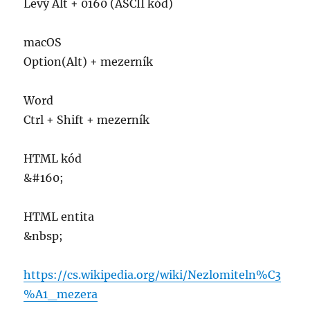
Settings
Levý Alt + 0160 (ASCII kód)
macOS
Option(Alt) + mezerník
Word
Ctrl + Shift + mezerník
HTML kód
&#160;
HTML entita
&nbsp;
https://cs.wikipedia.org/wiki/Nezlomiteln%C3
%A1_mezera