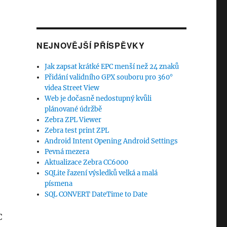
NEJNOVĚJŠÍ PŘÍSPĚVKY
Jak zapsat krátké EPC menší než 24 znaků
Přidání validního GPX souboru pro 360°
videa Street View
Web je dočasně nedostupný kvůli
plánované údržbě
Zebra ZPL Viewer
Zebra test print ZPL
Android Intent Opening Android Settings
Pevná mezera
Aktualizace Zebra CC6000
SQLite řazení výsledků velká a malá
písmena
SQL CONVERT DateTime to Date
C