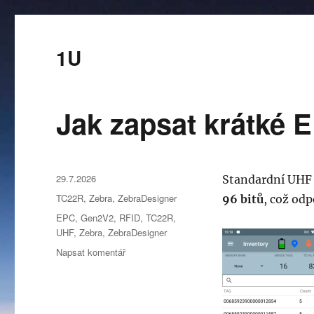
1U
Jak zapsat krátké 
Publikováno:
29.7.2026
Standardní UHF 
Rubriky:
TC22R
,
Zebra
,
ZebraDesigner
96 bitů
, což od
Štítky:
EPC
,
Gen2V2
,
RFID
,
TC22R
,
UHF
,
Zebra
,
ZebraDesigner
pro
Napsat komentář
text
s
názvem
Jak