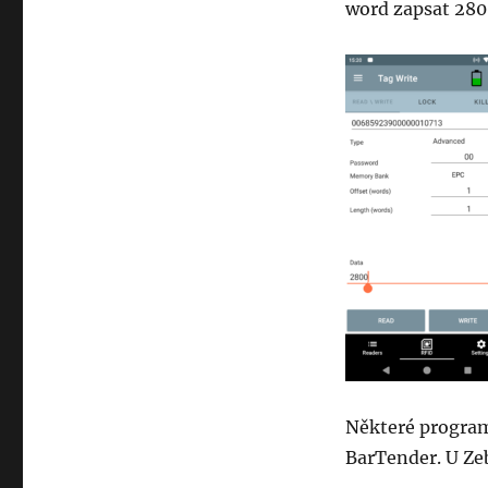
word zapsat 280
Některé programy
BarTender. U Zeb