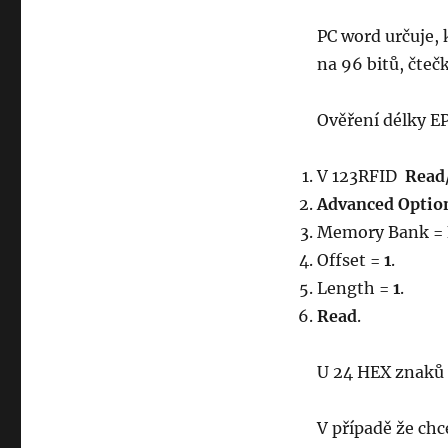
PC word určuje, 
na 96 bitů, čteč
Ověření délky E
V 123RFID
Read
Advanced Optio
Memory Bank =
Offset =
1
.
Length =
1
.
Read
.
U 24 HEX znaků 
V případě že chc