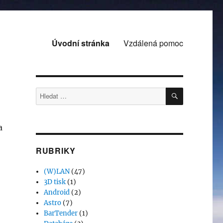
Úvodní stránka
Vzdálená pomoc
HLEDÁNÍ
Hledat:
a
RUBRIKY
(W)LAN
(47)
3D tisk
(1)
Android
(2)
Astro
(7)
BarTender
(1)