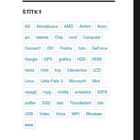
ŠTÍTKY
AD
Aktualizace
AMD
Antivir
Atom
avi
baterie
Chip
cmd
Computer
Connect!
DVI
Firefox
foto
GeForce
Google
GPS
grafika
HDD
HDMI
hesla
Intel
key
klávesnice
LCD
Linux
Little Falls 2
Microsoft
Mint
mpeg2
mpg
nVidia
ovladače
SATA
sniffer
SSD
test
Thunderbird
tisk
USB
Video
Vista
WiFi
Windows
www