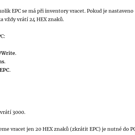
kolik EPC se má při inventory vracet. Pokud je nastaveno
ka vždy vrátí 24 HEX znaků.
PC:
/Write
.
ns
.
EPC
.
vrátí 3000.
eme vracet jen 20 HEX znaků (zkrátit EPC) je nutné do P