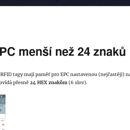
EPC menší než 24 znaků
RFID tagy mají paměť pro EPC nastavenou (nejčastěji) n
povídá přesně
24 HEX znakům
(6 slov).