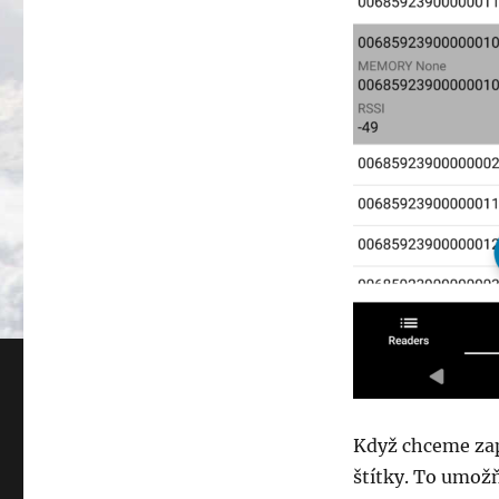
Když chceme zap
štítky. To umožň