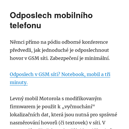
s
názvem
Odposlech mobilního
ssl_error_renegotiation_not_allowed
Firefox
telefonu
4
Němci přímo na pódiu odborné konference
předvedli, jak jednoduché je odposlechnout
hovor v GSM síti. Zabezpečení je minimální.
Odposlech v GSM síti? Notebook, mobil a tři
minuty.
Levný mobil Motorola s modifikovaným
firmwarem je použit k „vyčmuchání“
lokalizačních dat, která jsou nutná pro správné
nasměrování hovorů (či textovek) v síti. V