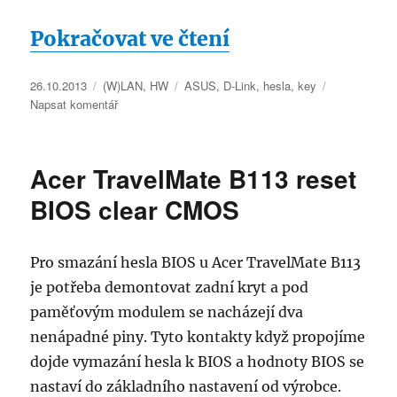
„Administrátors
Pokračovat ve čtení
Publikováno:
Rubriky:
Štítky:
26.10.2013
(W)LAN
,
HW
ASUS
,
D-Link
,
hesla
,
key
pro
Napsat komentář
text
s
názvem
Acer TravelMate B113 reset
Administrátorské
heslo
BIOS clear CMOS
router
Asus,
Belkin,
Pro smazání hesla BIOS u Acer TravelMate B113
D-
je potřeba demontovat zadní kryt a pod
Link,
Linksys
paměťovým modulem se nacházejí dva
nenápadné piny. Tyto kontakty když propojíme
dojde vymazání hesla k BIOS a hodnoty BIOS se
nastaví do základního nastavení od výrobce.