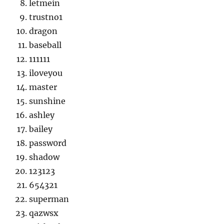
letmein
trustno1
dragon
baseball
111111
iloveyou
master
sunshine
ashley
bailey
passw0rd
shadow
123123
654321
superman
qazwsx