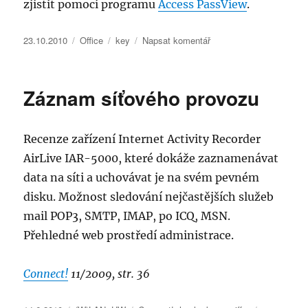
zjistit pomocí programu
Access PassView
.
Publikováno:
Rubriky:
Štítky:
pro
23.10.2010
Office
key
Napsat komentář
text
s
názvem
Záznam síťového provozu
Zjištění
hesla
databáze
Recenze zařízení Internet Activity Recorder
mdb
Access
AirLive IAR-5000, které dokáže zaznamenávat
data na síti a uchovávat je na svém pevném
disku. Možnost sledování nejčastějších služeb
mail POP3, SMTP, IMAP, po ICQ, MSN.
Přehledné web prostředí administrace.
Connect!
11/2009, str. 36