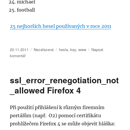
michael
football
25 nejhorších hesel používaných v roce 2011
Publikováno:
Rubriky:
Štítky:
20.11.2011
Nezařazené
hesla
,
key
,
www
Napsat
pro
komentář
text
s
názvem
ssl_error_renegotiation_not
Nejpoužívanější
hesla
_allowed Firefox 4
2011
Při použití přihlášení k různým firemním
portálům (např. O2) pomocí certifikátu
prohlížečem Firefox 4 se může objevit hláška: