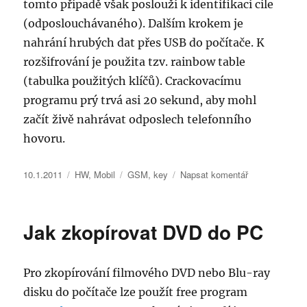
tomto případě však poslouží k identifikaci cíle
(odposlouchávaného). Dalším krokem je
nahrání hrubých dat přes USB do počítače. K
rozšifrování je použita tzv. rainbow table
(tabulka použitých klíčů). Crackovacímu
programu prý trvá asi 20 sekund, aby mohl
začít živě nahrávat odposlech telefonního
hovoru.
Publikováno:
Rubriky:
Štítky:
pro
10.1.2011
HW
,
Mobil
GSM
,
key
Napsat komentář
text
s
názvem
Jak zkopírovat DVD do PC
Odposlech
mobilního
telefonu
Pro zkopírování filmového DVD nebo Blu-ray
disku do počítače lze použít free program