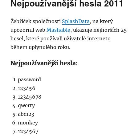
Nejpoužívanější hesla 2011
Acer
TravelMate
B113
Žebříček společnosti
SplashData
, na který
reset
BIOS
upozornil web
Mashable
, ukazuje nejhorších 25
clear
hesel, které používali uživatelé internetu
CMOS
během uplynulého roku.
Nejpoužívanější hesla:
password
123456
12345678
qwerty
abc123
monkey
1234567