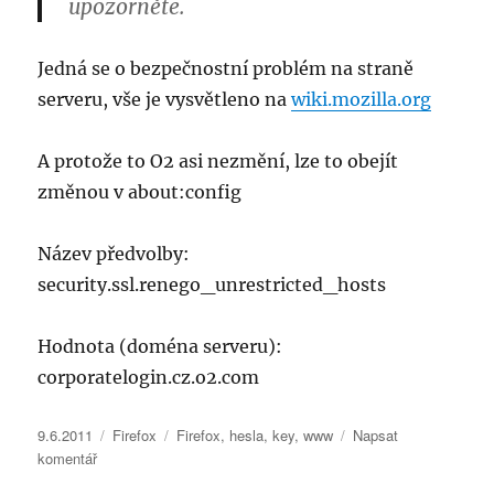
upozorněte.
Jedná se o bezpečnostní problém na straně
serveru, vše je vysvětleno na
wiki.mozilla.org
A protože to O2 asi nezmění, lze to obejít
změnou v about:config
Název předvolby:
security.ssl.renego_unrestricted_hosts
Hodnota (doména serveru):
corporatelogin.cz.o2.com
Publikováno:
Rubriky:
Štítky:
9.6.2011
Firefox
Firefox
,
hesla
,
key
,
www
Napsat
pro
komentář
text