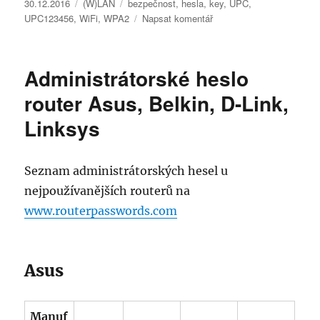
Publikováno:
Rubriky:
Štítky:
30.12.2016
(W)LAN
bezpečnost
,
hesla
,
key
,
UPC
,
pro
UPC123456
,
WiFi
,
WPA2
Napsat komentář
text
s
názvem
Administrátorské heslo
Wi-
Fi
router Asus, Belkin, D-Link,
hesla
Linksys
do
UPC123456
Seznam administrátorských hesel u
nejpoužívanějších routerů na
www.routerpasswords.com
Asus
Manuf