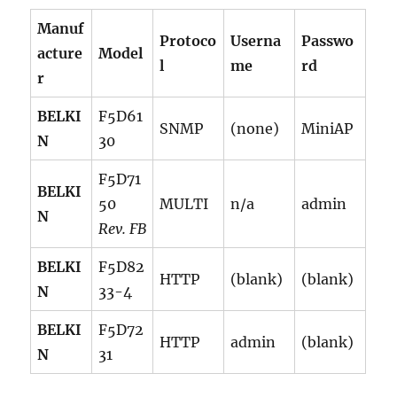
Manuf
Protoco
Userna
Passwo
acture
Model
l
me
rd
r
BELKI
F5D61
SNMP
(none)
MiniAP
N
30
F5D71
BELKI
50
MULTI
n/a
admin
N
Rev. FB
BELKI
F5D82
HTTP
(blank)
(blank)
N
33-4
BELKI
F5D72
HTTP
admin
(blank)
N
31