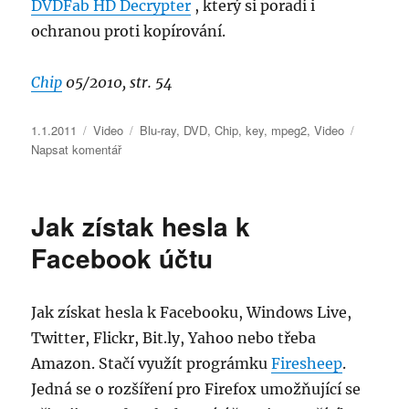
DVDFab HD Decrypter
, který si poradí i
ochranou proti kopírování.
Chip
05/2010, str. 54
Publikováno:
Rubriky:
Štítky:
1.1.2011
Video
Blu-ray
,
DVD
,
Chip
,
key
,
mpeg2
,
Video
pro
Napsat komentář
text
s
názvem
Jak zístak hesla k
Jak
zkopírovat
Facebook účtu
DVD
do
PC
Jak získat hesla k Facebooku, Windows Live,
Twitter, Flickr, Bit.ly, Yahoo nebo třeba
Amazon. Stačí využít prográmku
Firesheep
.
Jedná se o rozšíření pro Firefox umožňující se