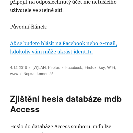
připojit na odposlechnutý účet nic netušícího
uživatele ve stejné síti.
Původní článek:
Až se budete hlásit na Facebook nebo e-mail,
kdokoliv vám může ukrást identitu
Publikováno:
Rubriky:
Štítky:
4.12.2010
(W)LAN
,
Firefox
Facebook
,
Firefox
,
key
,
WiFi
,
pro
www
Napsat komentář
text
s
názvem
Zjištění hesla databáze mdb
Jak
zístak
Access
hesla
k
Facebook
Heslo do databáze Access souboru .mdb lze
účtu