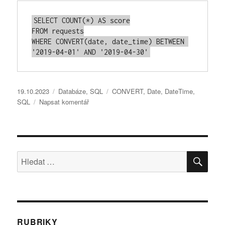
SELECT
COUNT
(
*
) 
AS
FROM
WHERE
CONVERT
(
date
, date_time) 
BETWEEN
'2019-04-01'
AND
'2019-04-30'
Publikováno:
Rubriky:
Štítky:
19.10.2023
Databáze
,
SQL
CONVERT
,
Date
,
DateTime
,
pro
SQL
Napsat komentář
text
s
názvem
SQL
HLE
CONVERT
Hledat:
DateTime
to
Date
RUBRIKY