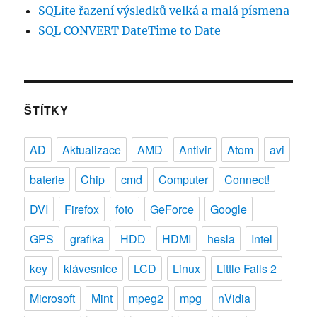
SQLite řazení výsledků velká a malá písmena
SQL CONVERT DateTime to Date
ŠTÍTKY
AD
Aktualizace
AMD
Antivir
Atom
avi
baterie
Chip
cmd
Computer
Connect!
DVI
Firefox
foto
GeForce
Google
GPS
grafika
HDD
HDMI
hesla
Intel
key
klávesnice
LCD
Linux
Little Falls 2
Microsoft
Mint
mpeg2
mpg
nVidia