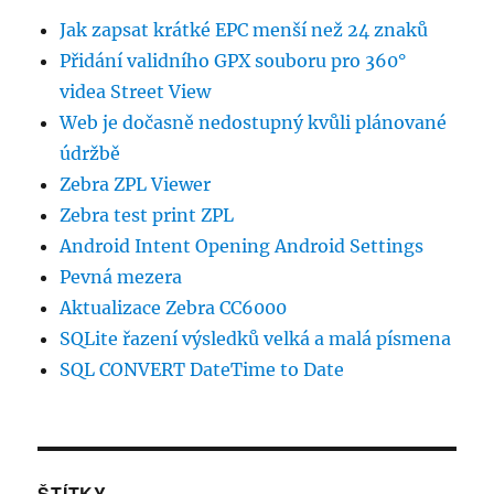
Jak zapsat krátké EPC menší než 24 znaků
Přidání validního GPX souboru pro 360°
videa Street View
Web je dočasně nedostupný kvůli plánované
údržbě
Zebra ZPL Viewer
Zebra test print ZPL
Android Intent Opening Android Settings
Pevná mezera
Aktualizace Zebra CC6000
SQLite řazení výsledků velká a malá písmena
SQL CONVERT DateTime to Date
ŠTÍTKY