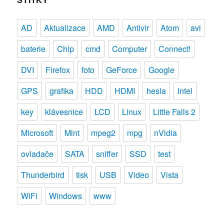
AD
Aktualizace
AMD
Antivir
Atom
avi
baterie
Chip
cmd
Computer
Connect!
DVI
Firefox
foto
GeForce
Google
GPS
grafika
HDD
HDMI
hesla
Intel
key
klávesnice
LCD
Linux
Little Falls 2
Microsoft
Mint
mpeg2
mpg
nVidia
ovladače
SATA
sniffer
SSD
test
Thunderbird
tisk
USB
Video
Vista
WiFi
Windows
www