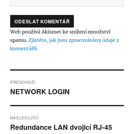
Web používá Akismet ke snížení množství
spamu.
Zjistěte, jak jsou zpracovávány údaje z
komentářů.
Navigace
PŘEDCHOZÍ
pro
NETWORK LOGIN
Předchozí
příspěvek:
příspěvek
NÁSLEDUJÍCÍ
Redundance LAN dvojicí RJ-45
Následující