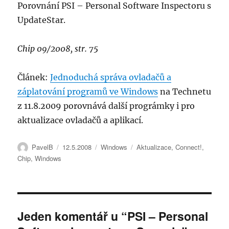
Porovnání PSI – Personal Software Inspectoru s
UpdateStar.
Chip 09/2008, str. 75
Článek:
Jednoduchá správa ovladačů a
záplatování programů ve Windows
na Technetu
z 11.8.2009 porovnává další prográmky i pro
aktualizace ovladačů a aplikací.
Autor:
Publikováno:
Rubriky:
Štítky:
PavelB
12.5.2008
Windows
Aktualizace
,
Connect!
,
Chip
,
Windows
Jeden komentář u “PSI – Personal