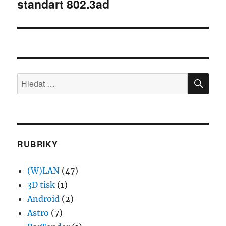
standart 802.3ad
příspěvek:
HLE
Hledat:
RUBRIKY
(W)LAN
(47)
3D tisk
(1)
Android
(2)
Astro
(7)