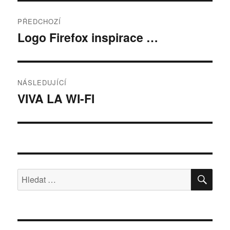
Navigace
PŘEDCHOZÍ
pro
Logo Firefox inspirace …
Předchozí
příspěvek:
příspěvek
NÁSLEDUJÍCÍ
VIVA LA WI-FI
Následující
příspěvek:
HLE
Hledat: