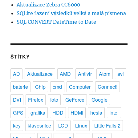
Aktualizace Zebra CC6000
SQLite řazení výsledků velká a malá písmena
SQL CONVERT DateTime to Date
ŠTÍTKY
AD
Aktualizace
AMD
Antivir
Atom
avi
baterie
Chip
cmd
Computer
Connect!
DVI
Firefox
foto
GeForce
Google
GPS
grafika
HDD
HDMI
hesla
Intel
key
klávesnice
LCD
Linux
Little Falls 2