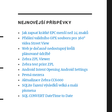
NEJNOVĚJŠÍ PŘÍSPĚVKY
Jak zapsat krátké EPC menší než 24 znaků
Přidání validního GPX souboru pro 360°
videa Street View
Web je dočasně nedostupný kvůli
plánované údržbě
Zebra ZPL Viewer
Zebra test print ZPL
Android Intent Opening Android Settings
Pevná mezera
Aktualizace Zebra CC6000
SQLite řazení výsledků velká a malá
písmena
SQL CONVERT DateTime to Date