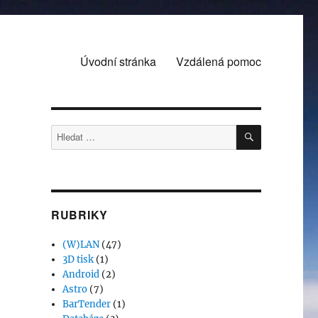
Úvodní stránka
Vzdálená pomoc
HLEDÁNÍ
Hledat:
RUBRIKY
(W)LAN
(47)
3D tisk
(1)
Android
(2)
Astro
(7)
BarTender
(1)