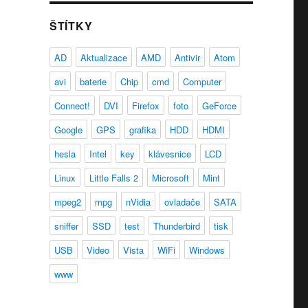
ŠTÍTKY
AD
Aktualizace
AMD
Antivir
Atom
avi
baterie
Chip
cmd
Computer
Connect!
DVI
Firefox
foto
GeForce
Google
GPS
grafika
HDD
HDMI
hesla
Intel
key
klávesnice
LCD
Linux
Little Falls 2
Microsoft
Mint
mpeg2
mpg
nVidia
ovladače
SATA
sniffer
SSD
test
Thunderbird
tisk
USB
Video
Vista
WiFi
Windows
www