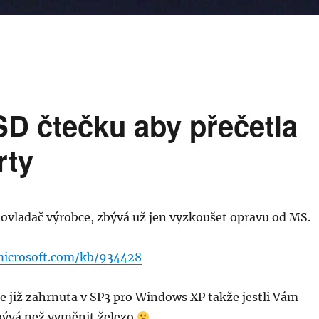
SD čtečku aby přečetla
rty
vladač výrobce, zbývá už jen vyzkoušet opravu od MS.
microsoft.com/kb/934428
le již zahrnuta v SP3 pro Windows XP takže jestli Vám
ývá než vyměnit železo