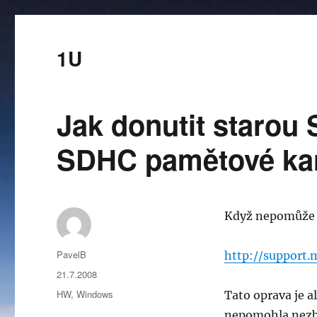
1U
Jak donutit starou 
SDHC pamětové ka
Když nepomůže o
Autor:
PavelB
http://support.
Publikováno:
21.7.2008
Rubriky:
HW
,
Windows
Tato oprava je a
nepomohla nezb