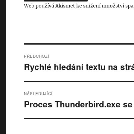
Web používá Akismet ke snížení množství sp
Navigace
PŘEDCHOZÍ
pro
Rychlé hledání textu na st
Předchozí
příspěvek:
příspěvek
NÁSLEDUJÍCÍ
Proces Thunderbird.exe se
Následující
příspěvek: