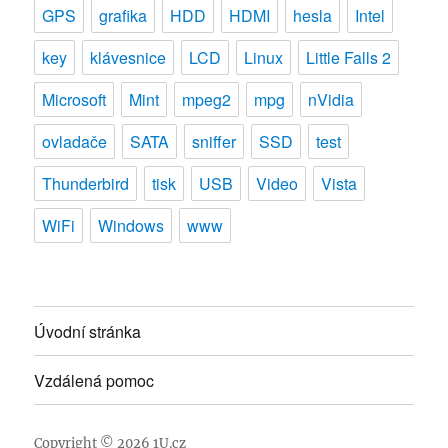
GPS
grafika
HDD
HDMI
hesla
Intel
key
klávesnice
LCD
Linux
Little Falls 2
Microsoft
Mint
mpeg2
mpg
nVidia
ovladače
SATA
sniffer
SSD
test
Thunderbird
tisk
USB
Video
Vista
WiFi
Windows
www
Úvodní stránka
Vzdálená pomoc
Copyright © 2026
1U.cz