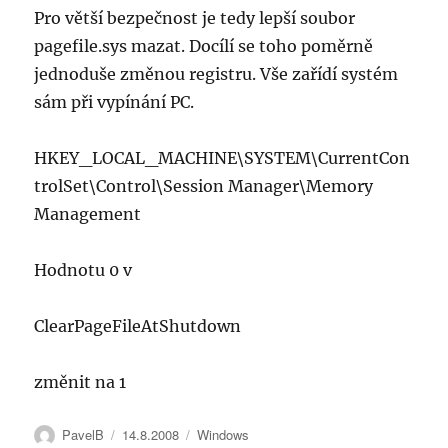
Pro větší bezpečnost je tedy lepší soubor
pagefile.sys mazat. Docílí se toho poměrně
jednoduše změnou registru. Vše zařídí systém
sám při vypínání PC.
HKEY_LOCAL_MACHINE\SYSTEM\CurrentCon
trolSet\Control\Session Manager\Memory
Management
Hodnotu 0 v
ClearPageFileAtShutdown
změnit na 1
Autor:
Publikováno:
Rubriky:
PavelB
14.8.2008
Windows