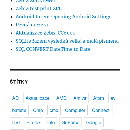
Zebra ZPL Viewer
Zebra test print ZPL
Android Intent Opening Android Settings
Pevná mezera
Aktualizace Zebra CC6000
SQLite řazení výsledků velká a malá písmena
SQL CONVERT DateTime to Date
ŠTÍTKY
AD
Aktualizace
AMD
Antivir
Atom
avi
baterie
Chip
cmd
Computer
Connect!
DVI
Firefox
foto
GeForce
Google