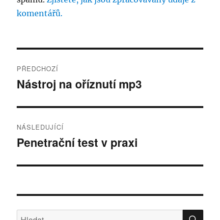
komentářů.
Navigace
PŘEDCHOZÍ
pro
Nástroj na oříznutí mp3
Předchozí
příspěvek:
příspěvek
NÁSLEDUJÍCÍ
Penetrační test v praxi
Následující
příspěvek:
HLE
Hledat: