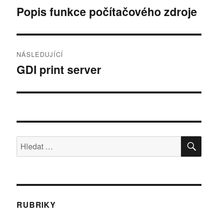
pro
Popis funkce počítačového zdroje
Předchozí
příspěvek:
příspěvek
NÁSLEDUJÍCÍ
GDI print server
Následující
příspěvek:
HLE
Hledat:
RUBRIKY