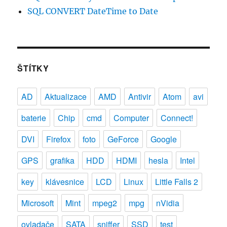
SQL CONVERT DateTime to Date
ŠTÍTKY
AD
Aktualizace
AMD
Antivir
Atom
avi
baterie
Chip
cmd
Computer
Connect!
DVI
Firefox
foto
GeForce
Google
GPS
grafika
HDD
HDMI
hesla
Intel
key
klávesnice
LCD
Linux
Little Falls 2
Microsoft
Mint
mpeg2
mpg
nVidia
ovladače
SATA
sniffer
SSD
test