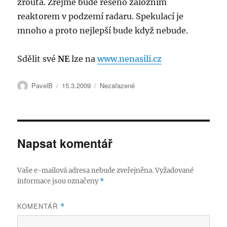
žrouta. Zřejmě bude řešeno záložním
reaktorem v podzemí radaru. Spekulací je
mnoho a proto nejlepší bude když nebude.
Sdělit své
NE
lze na
www.nenasili.cz
Autor:
Publikováno:
Rubriky:
PavelB
15.3.2009
Nezařazené
Napsat komentář
Vaše e-mailová adresa nebude zveřejněna.
Vyžadované
informace jsou označeny
*
KOMENTÁŘ
*