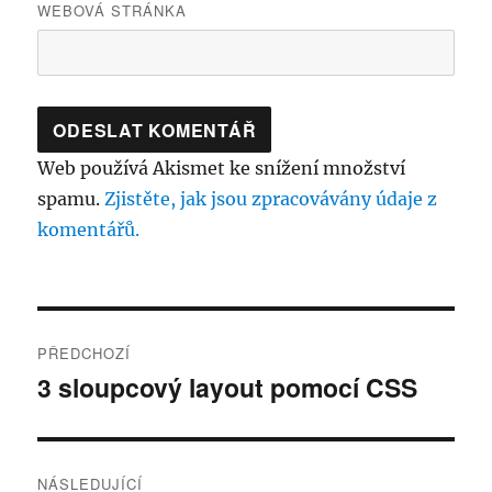
WEBOVÁ STRÁNKA
Web používá Akismet ke snížení množství
spamu.
Zjistěte, jak jsou zpracovávány údaje z
komentářů.
Navigace
PŘEDCHOZÍ
pro
3 sloupcový layout pomocí CSS
Předchozí
příspěvek:
příspěvek
NÁSLEDUJÍCÍ