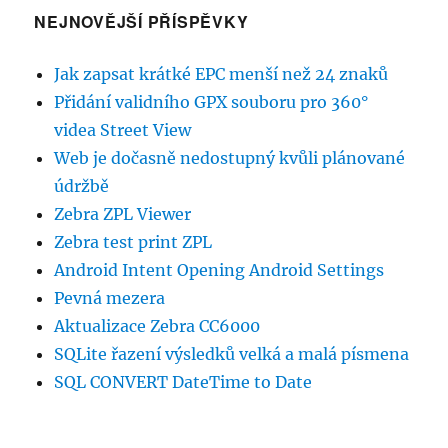
NEJNOVĚJŠÍ PŘÍSPĚVKY
Jak zapsat krátké EPC menší než 24 znaků
Přidání validního GPX souboru pro 360°
videa Street View
Web je dočasně nedostupný kvůli plánované
údržbě
Zebra ZPL Viewer
Zebra test print ZPL
Android Intent Opening Android Settings
Pevná mezera
Aktualizace Zebra CC6000
SQLite řazení výsledků velká a malá písmena
SQL CONVERT DateTime to Date