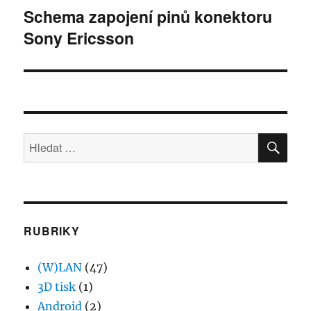
Schema zapojení pinů konektoru
Následující
Sony Ericsson
příspěvek:
HLE
Hledat:
RUBRIKY
(W)LAN
(47)
3D tisk
(1)
Android
(2)