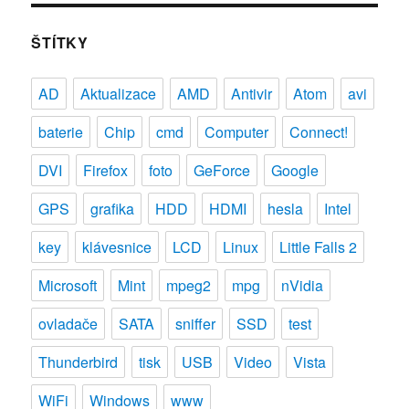
ŠTÍTKY
AD
Aktualizace
AMD
Antivir
Atom
avi
baterie
Chip
cmd
Computer
Connect!
DVI
Firefox
foto
GeForce
Google
GPS
grafika
HDD
HDMI
hesla
Intel
key
klávesnice
LCD
Linux
Little Falls 2
Microsoft
Mint
mpeg2
mpg
nVidia
ovladače
SATA
sniffer
SSD
test
Thunderbird
tisk
USB
Video
Vista
WiFi
Windows
www