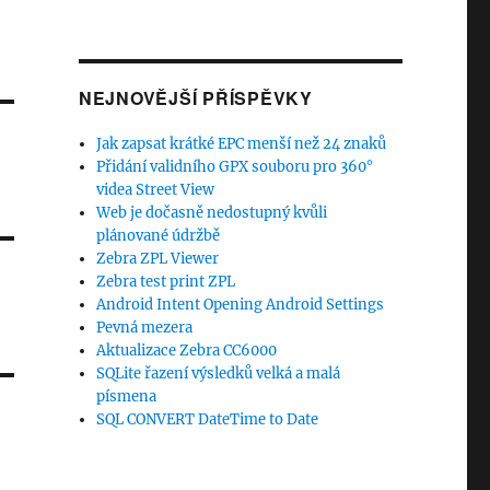
NEJNOVĚJŠÍ PŘÍSPĚVKY
Jak zapsat krátké EPC menší než 24 znaků
Přidání validního GPX souboru pro 360°
videa Street View
Web je dočasně nedostupný kvůli
plánované údržbě
Zebra ZPL Viewer
Zebra test print ZPL
Android Intent Opening Android Settings
Pevná mezera
Aktualizace Zebra CC6000
SQLite řazení výsledků velká a malá
písmena
SQL CONVERT DateTime to Date