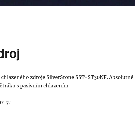
droj
 chlazeného zdroje SilverStone SST-ST30NF. Absolutně
větráku s pasivním chlazením.
r. 71