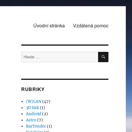
Úvodní stránka
Vzdálená pomoc
HLEDÁNÍ
Hledat:
RUBRIKY
(W)LAN
(47)
3D tisk
(1)
Android
(2)
Astro
(7)
BarTender
(1)