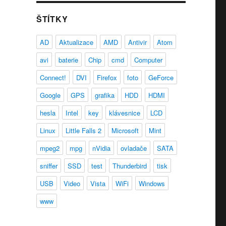
ŠTÍTKY
AD
Aktualizace
AMD
Antivir
Atom
avi
baterie
Chip
cmd
Computer
Connect!
DVI
Firefox
foto
GeForce
Google
GPS
grafika
HDD
HDMI
hesla
Intel
key
klávesnice
LCD
Linux
Little Falls 2
Microsoft
Mint
mpeg2
mpg
nVidia
ovladače
SATA
sniffer
SSD
test
Thunderbird
tisk
USB
Video
Vista
WiFi
Windows
www