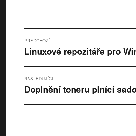
Navigace
PŘEDCHOZÍ
pro
Linuxové repozitáře pro W
Předchozí
příspěvek:
příspěvek
NÁSLEDUJÍCÍ
Doplnění toneru plnící sad
Následující
příspěvek: