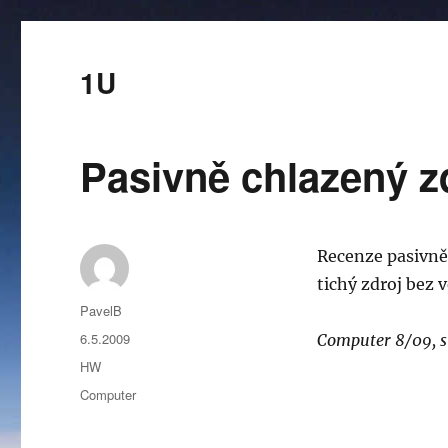
1U
Pasivně chlazený z
Recenze pasivně
tichý zdroj bez 
Autor:
PavelB
Publikováno:
6.5.2009
Computer 8/09, st
Rubriky:
HW
Štítky:
Computer