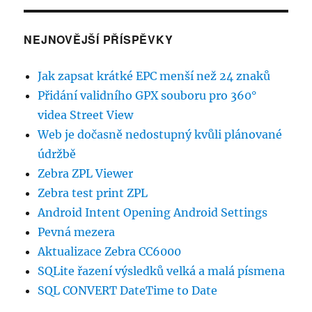
NEJNOVĚJŠÍ PŘÍSPĚVKY
Jak zapsat krátké EPC menší než 24 znaků
Přidání validního GPX souboru pro 360°
videa Street View
Web je dočasně nedostupný kvůli plánované
údržbě
Zebra ZPL Viewer
Zebra test print ZPL
Android Intent Opening Android Settings
Pevná mezera
Aktualizace Zebra CC6000
SQLite řazení výsledků velká a malá písmena
SQL CONVERT DateTime to Date