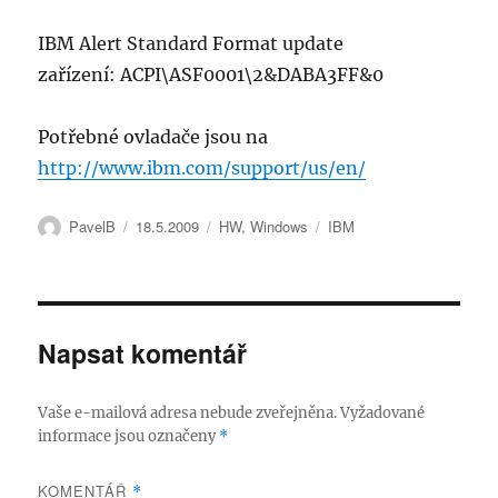
IBM Alert Standard Format update
zařízení: ACPI\ASF0001\2&DABA3FF&0
Potřebné ovladače jsou na
http://www.ibm.com/support/us/en/
Autor:
Publikováno:
Rubriky:
Štítky:
PavelB
18.5.2009
HW
,
Windows
IBM
Napsat komentář
Vaše e-mailová adresa nebude zveřejněna.
Vyžadované
informace jsou označeny
*
KOMENTÁŘ
*