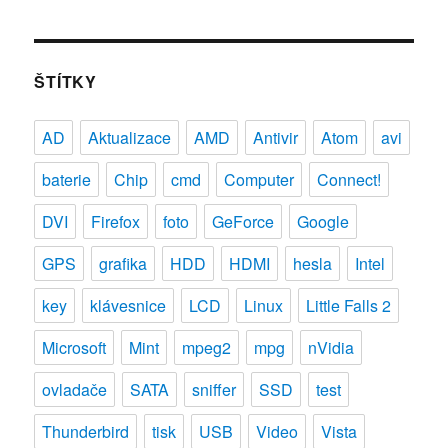
ŠTÍTKY
AD
Aktualizace
AMD
Antivir
Atom
avi
baterie
Chip
cmd
Computer
Connect!
DVI
Firefox
foto
GeForce
Google
GPS
grafika
HDD
HDMI
hesla
Intel
key
klávesnice
LCD
Linux
Little Falls 2
Microsoft
Mint
mpeg2
mpg
nVidia
ovladače
SATA
sniffer
SSD
test
Thunderbird
tisk
USB
Video
Vista