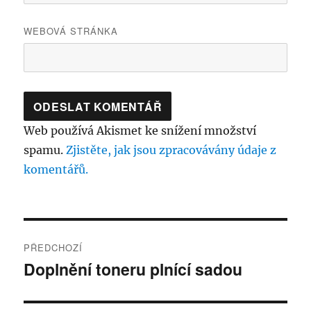
WEBOVÁ STRÁNKA
Web používá Akismet ke snížení množství
spamu.
Zjistěte, jak jsou zpracovávány údaje z
komentářů.
Navigace
PŘEDCHOZÍ
pro
Doplnění toneru plnící sadou
Předchozí
příspěvek:
příspěvek