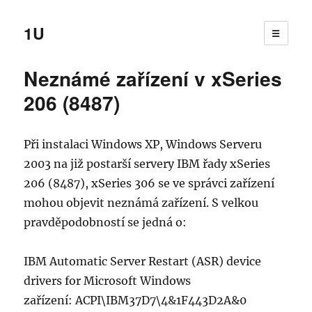
1U
☰
Neznámé zařízení v xSeries
206 (8487)
Při instalaci Windows XP, Windows Serveru
2003 na již postarší servery IBM řady xSeries
206 (8487), xSeries 306 se ve správci zařízení
mohou objevit neznámá zařízení. S velkou
pravděpodobností se jedná o:
IBM Automatic Server Restart (ASR) device
drivers for Microsoft Windows
zařízení: ACPI\IBM37D7\4&1F443D2A&0