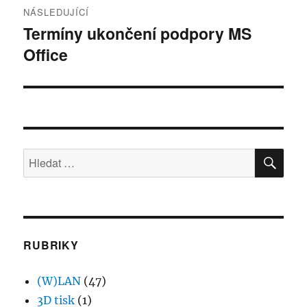
NÁSLEDUJÍCÍ
Termíny ukončení podpory MS
Následující
Office
příspěvek:
HLE
Hledat:
RUBRIKY
(W)LAN
(47)
3D tisk
(1)