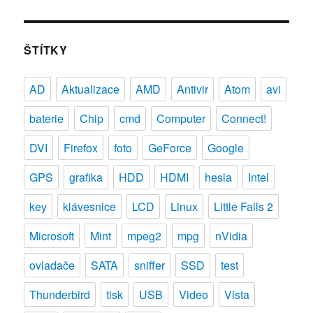
ŠTÍTKY
AD
Aktualizace
AMD
Antivir
Atom
avi
baterie
Chip
cmd
Computer
Connect!
DVI
Firefox
foto
GeForce
Google
GPS
grafika
HDD
HDMI
hesla
Intel
key
klávesnice
LCD
Linux
Little Falls 2
Microsoft
Mint
mpeg2
mpg
nVidia
ovladače
SATA
sniffer
SSD
test
Thunderbird
tisk
USB
Video
Vista