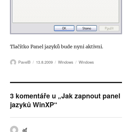
Tlačítko Panel jazyků bude nyni aktivni.
Autor:
Publikováno:
Rubriky:
Štítky:
PavelB
13.8.2009
Windows
Windows
3 komentáře u „Jak zapnout panel
jazyků WinXP“
af
napsal: