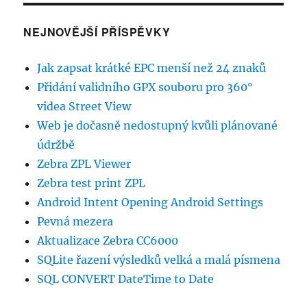
NEJNOVĚJŠÍ PŘÍSPĚVKY
Jak zapsat krátké EPC menší než 24 znaků
Přidání validního GPX souboru pro 360°
videa Street View
Web je dočasně nedostupný kvůli plánované
údržbě
Zebra ZPL Viewer
Zebra test print ZPL
Android Intent Opening Android Settings
Pevná mezera
Aktualizace Zebra CC6000
SQLite řazení výsledků velká a malá písmena
SQL CONVERT DateTime to Date