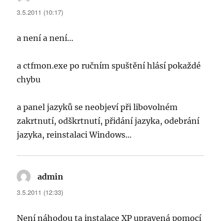
3.5.2011 (10:17)
a není a není…
a ctfmon.exe po ručním spuštění hlásí pokaždé
chybu
a panel jazyků se neobjeví při libovolném
zakrtnutí, odškrtnutí, přidání jazyka, odebrání
jazyka, reinstalaci Windows…
admin
napsal:
3.5.2011 (12:33)
Není náhodou ta instalace XP upravená pomocí