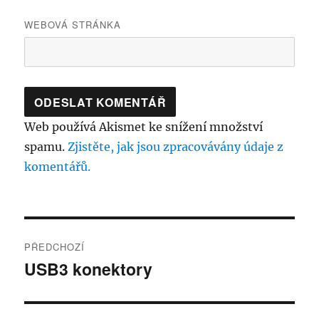
WEBOVÁ STRÁNKA
Web používá Akismet ke snížení množství
spamu.
Zjistěte, jak jsou zpracovávány údaje z
komentářů.
Navigace
PŘEDCHOZÍ
pro
USB3 konektory
Předchozí
příspěvek:
příspěvek