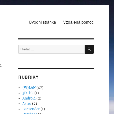
Úvodní stránka
Vzdálená pomoc
HLEDÁNÍ
Hledat:
u
RUBRIKY
(W)LAN
(47)
3D tisk
(1)
Android
(2)
Astro
(7)
BarTender
(1)