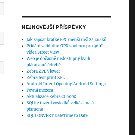
NEJNOVĚJŠÍ PŘÍSPĚVKY
Jak zapsat krátké EPC menší než 24 znaků
Přidání validního GPX souboru pro 360°
videa Street View
Web je dočasně nedostupný kvůli
plánované údržbě
Zebra ZPL Viewer
Zebra test print ZPL
Android Intent Opening Android Settings
Pevná mezera
Aktualizace Zebra CC6000
SQLite řazení výsledků velká a malá
písmena
SQL CONVERT DateTime to Date