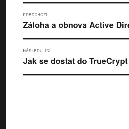
Navigace
PŘEDCHOZÍ
pro
Záloha a obnova Active Di
Předchozí
příspěvek:
příspěvek
NÁSLEDUJÍCÍ
Jak se dostat do TrueCrypt
Následující
příspěvek: