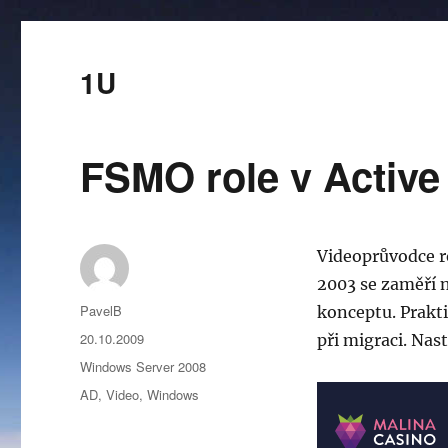
1U
FSMO role v Active
Videoprůvodce r
2003 se zaměří n
Autor:
PavelB
konceptu. Prakti
Publikováno:
20.10.2009
při migraci. Nas
Rubriky:
Windows Server 2008
Štítky:
AD
,
Video
,
Windows