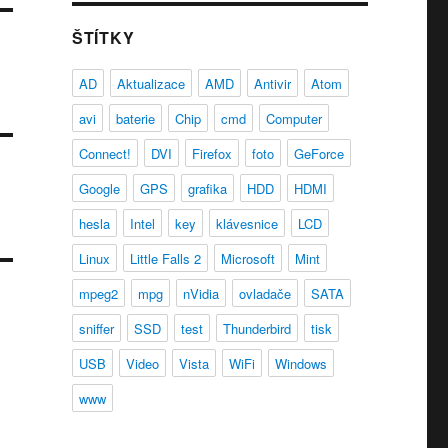
ŠTÍTKY
AD
Aktualizace
AMD
Antivir
Atom
avi
baterie
Chip
cmd
Computer
Connect!
DVI
Firefox
foto
GeForce
Google
GPS
grafika
HDD
HDMI
hesla
Intel
key
klávesnice
LCD
Linux
Little Falls 2
Microsoft
Mint
mpeg2
mpg
nVidia
ovladače
SATA
sniffer
SSD
test
Thunderbird
tisk
USB
Video
Vista
WiFi
Windows
www