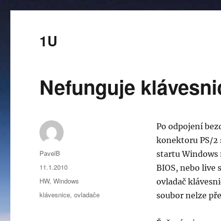
1U
Nefunguje klávesn
Po odpojení bezd
konektoru PS/2 
Autor:
PavelB
startu Windows 
Publikováno:
11.1.2010
BIOS, nebo live
Rubriky:
HW
,
Windows
ovladač klávesni
Štítky:
klávesnice
,
ovladače
soubor nelze pře