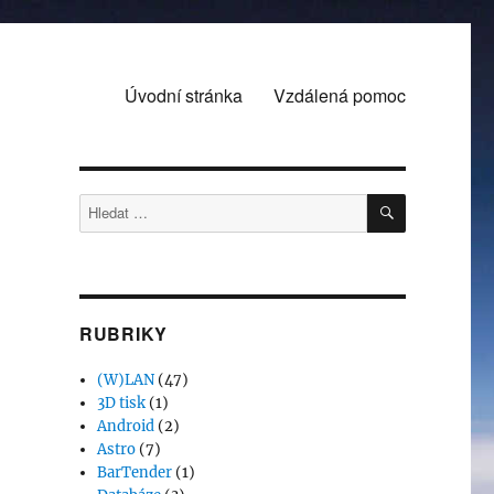
Úvodní stránka
Vzdálená pomoc
HLEDÁNÍ
Hledat:
RUBRIKY
(W)LAN
(47)
3D tisk
(1)
Android
(2)
Astro
(7)
BarTender
(1)