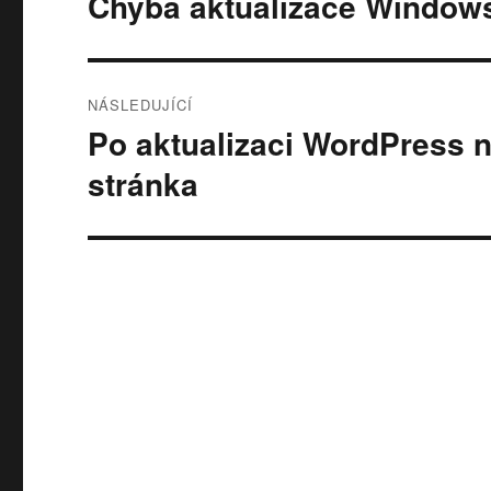
Chyba aktualizace Window
Předchozí
příspěvek:
příspěvek
NÁSLEDUJÍCÍ
Po aktualizaci WordPress n
Následující
příspěvek:
stránka