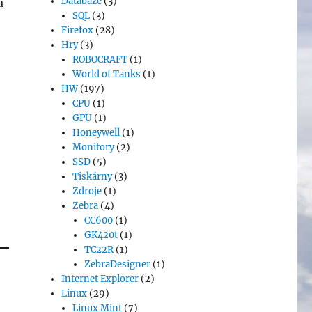
Databáze
(3)
a
SQL
(3)
Firefox
(28)
Hry
(3)
ROBOCRAFT
(1)
World of Tanks
(1)
HW
(197)
CPU
(1)
GPU
(1)
Honeywell
(1)
Monitory
(2)
SSD
(5)
Tiskárny
(3)
Zdroje
(1)
Zebra
(4)
CC600
(1)
GK420t
(1)
TC22R
(1)
ZebraDesigner
(1)
Internet Explorer
(2)
Linux
(29)
Linux Mint
(7)