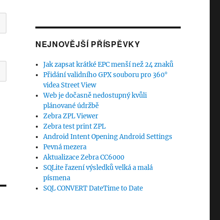
NEJNOVĚJŠÍ PŘÍSPĚVKY
Jak zapsat krátké EPC menší než 24 znaků
Přidání validního GPX souboru pro 360°
videa Street View
Web je dočasně nedostupný kvůli
plánované údržbě
Zebra ZPL Viewer
Zebra test print ZPL
Android Intent Opening Android Settings
Pevná mezera
Aktualizace Zebra CC6000
SQLite řazení výsledků velká a malá
písmena
SQL CONVERT DateTime to Date