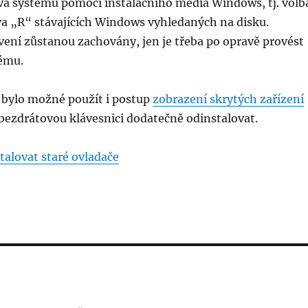
va systému pomocí instalačního média Windows, tj. volb
va „R“ stávajících Windows vyhledaných na disku.
vení zůstanou zachovány, jen je třeba po opravě provést
tému.
 bylo možné použít i postup
zobrazení skrytých zařízení
bezdrátovou klávesnici dodatečně odinstalovat.
talovat staré ovladače