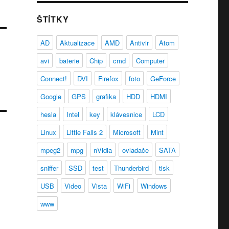
ŠTÍTKY
AD
Aktualizace
AMD
Antivir
Atom
avi
baterie
Chip
cmd
Computer
Connect!
DVI
Firefox
foto
GeForce
Google
GPS
grafika
HDD
HDMI
hesla
Intel
key
klávesnice
LCD
Linux
Little Falls 2
Microsoft
Mint
mpeg2
mpg
nVidia
ovladače
SATA
sniffer
SSD
test
Thunderbird
tisk
USB
Video
Vista
WiFi
Windows
www