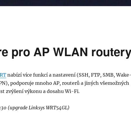
are pro AP WLAN router
RT
nabízí více funkcí a nastavení (SSH, FTP, SMB, Wake
N), podporuje mnoho AP, routerů a jiných všemožných
st zvýšení výkonu a dosahu Wi-Fi.
 130 (upgrade Linksys WRT54GL)