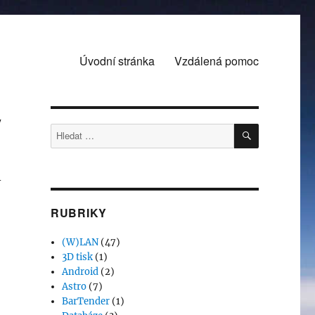
Úvodní stránka
Vzdálená pomoc
y
HLEDÁNÍ
Hledat:
-
RUBRIKY
(W)LAN
(47)
3D tisk
(1)
Android
(2)
Astro
(7)
BarTender
(1)