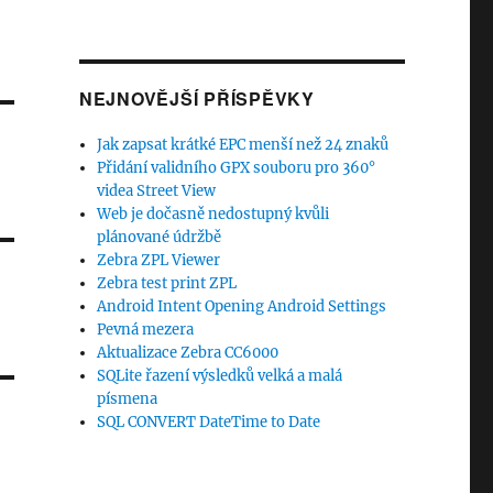
NEJNOVĚJŠÍ PŘÍSPĚVKY
Jak zapsat krátké EPC menší než 24 znaků
Přidání validního GPX souboru pro 360°
videa Street View
Web je dočasně nedostupný kvůli
plánované údržbě
Zebra ZPL Viewer
Zebra test print ZPL
Android Intent Opening Android Settings
Pevná mezera
Aktualizace Zebra CC6000
SQLite řazení výsledků velká a malá
písmena
SQL CONVERT DateTime to Date