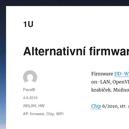
1U
Alternativní firmw
Firmware
DD-W
on-LAN, OpenVP
Autor:
PavelB
krabiček. Možno
Publikováno:
4.6.2010
Rubriky:
(W)LAN
,
HW
Chip
6/2010, str.
Štítky:
AP
,
firmware
,
Chip
,
WiFi