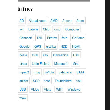
ŠTÍTKY
AD
Aktualizace
AMD
Antivir
Atom
avi
baterie
Chip
cmd
Computer
Connect!
DVI
Firefox
foto
GeForce
Google
GPS
grafika
HDD
HDMI
hesla
Intel
key
klávesnice
LCD
Linux
Little Falls 2
Microsoft
Mint
mpeg2
mpg
nVidia
ovladače
SATA
sniffer
SSD
test
Thunderbird
tisk
USB
Video
Vista
WiFi
Windows
www