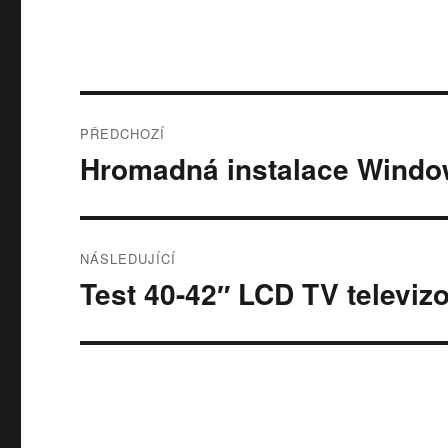
Navigace
PŘEDCHOZÍ
pro
Hromadná instalace Windo
Předchozí
příspěvek:
příspěvek
NÁSLEDUJÍCÍ
Test 40-42″ LCD TV televiz
Následující
příspěvek: