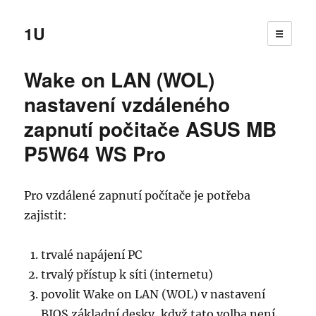
1U
☰
Wake on LAN (WOL)
nastavení vzdáleného
zapnutí počitače ASUS MB
P5W64 WS Pro
Pro vzdálené zapnutí počítače je potřeba
zajistit:
trvalé napájení PC
trvalý přístup k síti (internetu)
povolit Wake on LAN (WOL) v nastavení
BIOS základní desky, když tato volba není