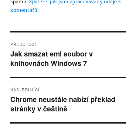
spamu.
Zjistěte, jak jsou zpracovávány údaje z
komentářů.
Navigace
PŘEDCHOZÍ
pro
Jak smazat eml soubor v
Předchozí
knihovnách Windows 7
příspěvek:
příspěvek
NÁSLEDUJÍCÍ
Chrome neustále nabízí překlad
Následující
stránky v češtině
příspěvek: