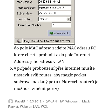
do pole MAC adresa zadejte MAC adresu PC
které chcete probudit a do pole Internet
Address jeho adresu v LAN
v případě probouzení přes internet musíte
nastavit svůj router, aby magic packet
směroval na daný pc (u některých routerů je
možnost změnit porty)
Autor:
Publikováno:
Rubriky:
Štítky:
PavelB
5.3.2012
(W)LAN
,
HW
,
Windows
Magic
Packet
,
Wake on LAN
,
WOL