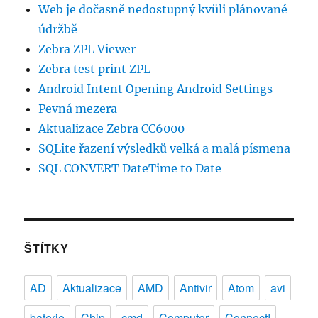
Web je dočasně nedostupný kvůli plánované
údržbě
Zebra ZPL Viewer
Zebra test print ZPL
Android Intent Opening Android Settings
Pevná mezera
Aktualizace Zebra CC6000
SQLite řazení výsledků velká a malá písmena
SQL CONVERT DateTime to Date
ŠTÍTKY
AD
Aktualizace
AMD
Antivir
Atom
avi
baterie
Chip
cmd
Computer
Connect!