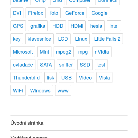
DVI
Firefox
foto
GeForce
Google
GPS
grafika
HDD
HDMI
hesla
Intel
key
klávesnice
LCD
Linux
Little Falls 2
Microsoft
Mint
mpeg2
mpg
nVidia
ovladače
SATA
sniffer
SSD
test
Thunderbird
tisk
USB
Video
Vista
WiFi
Windows
www
Úvodní stránka
Vzdálená pomoc