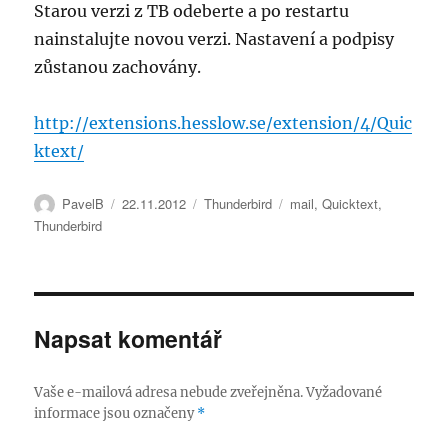
Starou verzi z TB odeberte a po restartu
nainstalujte novou verzi. Nastavení a podpisy
zůstanou zachovány.
http://extensions.hesslow.se/extension/4/Quic
ktext/
Autor:
Publikováno:
Rubriky:
Štítky:
PavelB
22.11.2012
Thunderbird
mail
,
Quicktext
,
Thunderbird
Napsat komentář
Vaše e-mailová adresa nebude zveřejněna.
Vyžadované
informace jsou označeny
*