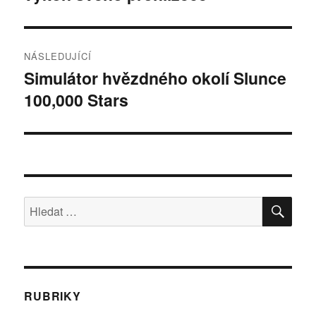
NÁSLEDUJÍCÍ
Simulátor hvězdného okolí Slunce
Následující
100,000 Stars
příspěvek:
HLE
Hledat:
RUBRIKY