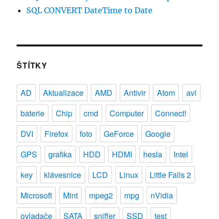
SQL CONVERT DateTime to Date
ŠTÍTKY
AD
Aktualizace
AMD
Antivir
Atom
avi
baterie
Chip
cmd
Computer
Connect!
DVI
Firefox
foto
GeForce
Google
GPS
grafika
HDD
HDMI
hesla
Intel
key
klávesnice
LCD
Linux
Little Falls 2
Microsoft
Mint
mpeg2
mpg
nVidia
ovladače
SATA
sniffer
SSD
test