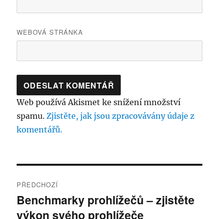
WEBOVÁ STRÁNKA
Web používá Akismet ke snížení množství
spamu.
Zjistěte, jak jsou zpracovávány údaje z
komentářů.
Navigace
PŘEDCHOZÍ
pro
Benchmarky prohlížečů – zjistěte
Předchozí
výkon svého prohlížeče
příspěvek:
příspěvek