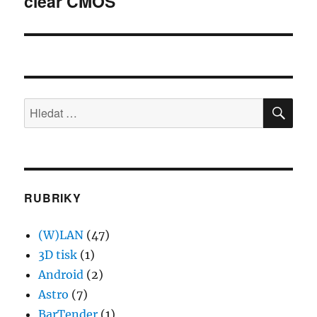
clear CMOS
HLE
Hledat:
RUBRIKY
(W)LAN
(47)
3D tisk
(1)
Android
(2)
Astro
(7)
BarTender
(1)