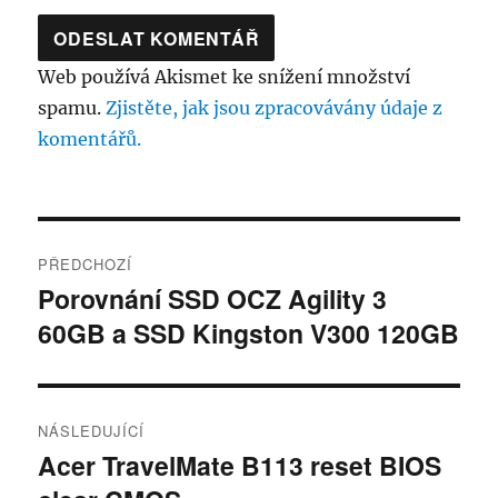
Web používá Akismet ke snížení množství
spamu.
Zjistěte, jak jsou zpracovávány údaje z
komentářů.
Navigace
PŘEDCHOZÍ
pro
Porovnání SSD OCZ Agility 3
Předchozí
60GB a SSD Kingston V300 120GB
příspěvek:
příspěvek
NÁSLEDUJÍCÍ
Acer TravelMate B113 reset BIOS
Následující
příspěvek: