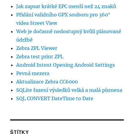
Jak zapsat krátké EPC menší než 24 znaků
Přidání validního GPX souboru pro 360°
videa Street View
Web je dočasně nedostupný kvůli plánované
údržbě
Zebra ZPL Viewer
Zebra test print ZPL
Android Intent Opening Android Settings
Pevná mezera
Aktualizace Zebra CC6000
SQLite řazení výsledků velká a malá písmena
SQL CONVERT DateTime to Date
ŠTÍTKY