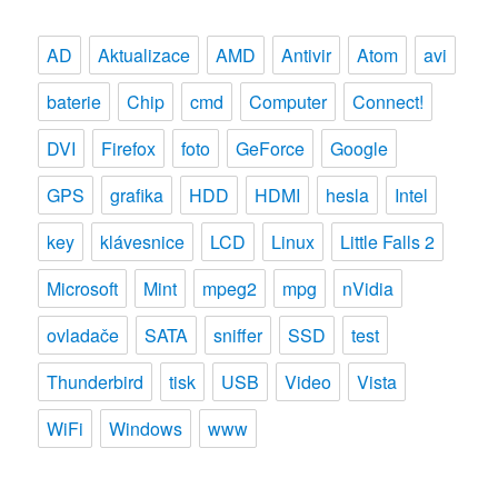
AD
Aktualizace
AMD
Antivir
Atom
avi
baterie
Chip
cmd
Computer
Connect!
DVI
Firefox
foto
GeForce
Google
GPS
grafika
HDD
HDMI
hesla
Intel
key
klávesnice
LCD
Linux
Little Falls 2
Microsoft
Mint
mpeg2
mpg
nVidia
ovladače
SATA
sniffer
SSD
test
Thunderbird
tisk
USB
Video
Vista
WiFi
Windows
www