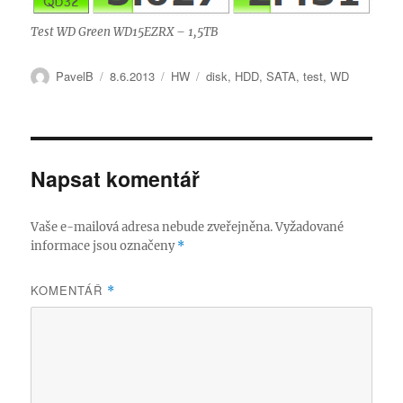
Test WD Green WD15EZRX – 1,5TB
Autor:
Publikováno:
Rubriky:
Štítky:
PavelB
8.6.2013
HW
disk
,
HDD
,
SATA
,
test
,
WD
Napsat komentář
Vaše e-mailová adresa nebude zveřejněna.
Vyžadované
informace jsou označeny
*
KOMENTÁŘ
*