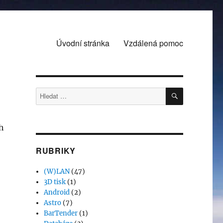
Úvodní stránka
Vzdálená pomoc
HLEDÁNÍ
Hledat:
h
RUBRIKY
(W)LAN
(47)
3D tisk
(1)
Android
(2)
Astro
(7)
BarTender
(1)