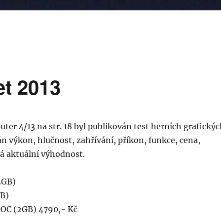
et 2013
ter 4/13 na str. 18 byl publikován test herních grafickýc
n výkon, hlučnost, zahřívání, příkon, funkce, cena,
vá aktuální výhodnost.
2GB)
B)
C (2GB) 4790,- Kč