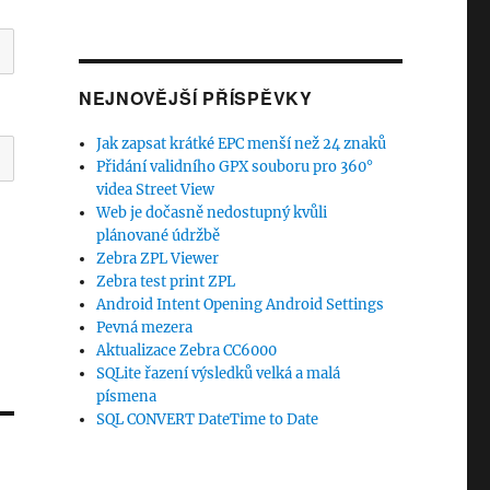
NEJNOVĚJŠÍ PŘÍSPĚVKY
Jak zapsat krátké EPC menší než 24 znaků
Přidání validního GPX souboru pro 360°
videa Street View
Web je dočasně nedostupný kvůli
plánované údržbě
Zebra ZPL Viewer
Zebra test print ZPL
Android Intent Opening Android Settings
Pevná mezera
Aktualizace Zebra CC6000
SQLite řazení výsledků velká a malá
písmena
SQL CONVERT DateTime to Date