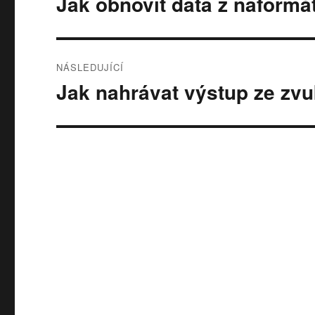
Jak obnovit data z naform
Předchozí
příspěvek:
příspěvek
NÁSLEDUJÍCÍ
Jak nahrávat výstup ze zv
Následující
příspěvek: