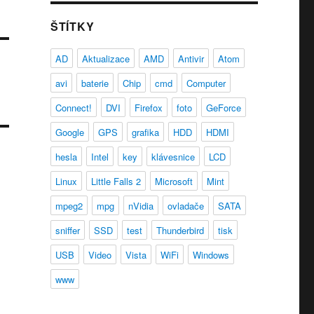
ŠTÍTKY
AD
Aktualizace
AMD
Antivir
Atom
avi
baterie
Chip
cmd
Computer
Connect!
DVI
Firefox
foto
GeForce
Google
GPS
grafika
HDD
HDMI
hesla
Intel
key
klávesnice
LCD
Linux
Little Falls 2
Microsoft
Mint
mpeg2
mpg
nVidia
ovladače
SATA
sniffer
SSD
test
Thunderbird
tisk
USB
Video
Vista
WiFi
Windows
www