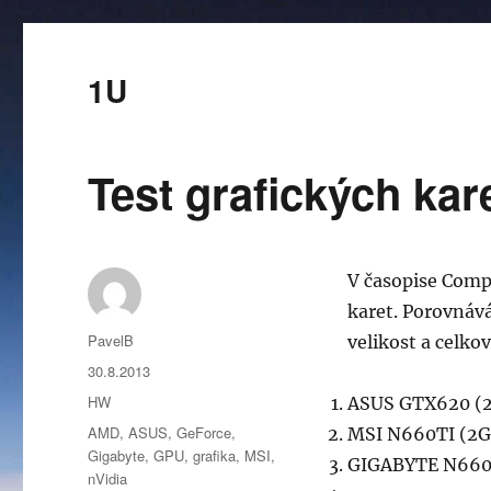
1U
Test grafických kar
V časopise Compu
karet. Porovnává
Autor:
PavelB
velikost a celko
Publikováno:
30.8.2013
Rubriky:
HW
ASUS GTX620 (
Štítky:
AMD
,
ASUS
,
GeForce
,
MSI N660TI (2G
Gigabyte
,
GPU
,
grafika
,
MSI
,
GIGABYTE N660O
nVidia