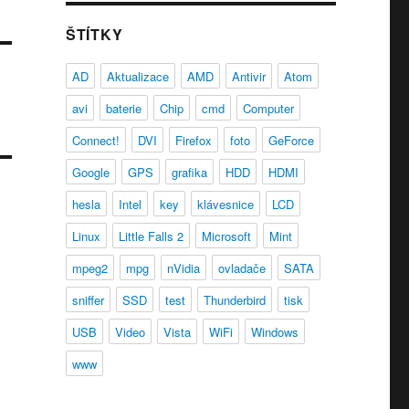
ŠTÍTKY
AD
Aktualizace
AMD
Antivir
Atom
avi
baterie
Chip
cmd
Computer
Connect!
DVI
Firefox
foto
GeForce
Google
GPS
grafika
HDD
HDMI
hesla
Intel
key
klávesnice
LCD
Linux
Little Falls 2
Microsoft
Mint
mpeg2
mpg
nVidia
ovladače
SATA
sniffer
SSD
test
Thunderbird
tisk
USB
Video
Vista
WiFi
Windows
www