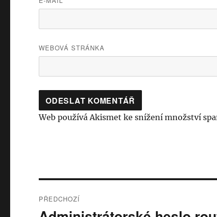
E-MAIL
WEBOVÁ STRÁNKA
Web používá Akismet ke snížení množství sp
Navigace
PŘEDCHOZÍ
pro
Administrátorské heslo rou
Předchozí