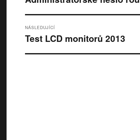
příspěvek:
příspěvek
NÁSLEDUJÍCÍ
Test LCD monitorů 2013
Následující
příspěvek: