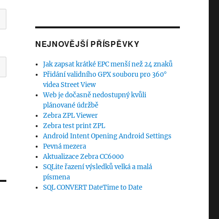
NEJNOVĚJŠÍ PŘÍSPĚVKY
Jak zapsat krátké EPC menší než 24 znaků
Přidání validního GPX souboru pro 360°
videa Street View
Web je dočasně nedostupný kvůli
plánované údržbě
Zebra ZPL Viewer
Zebra test print ZPL
Android Intent Opening Android Settings
Pevná mezera
Aktualizace Zebra CC6000
SQLite řazení výsledků velká a malá
písmena
SQL CONVERT DateTime to Date