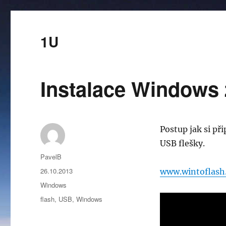
1U
Instalace Windows 
Postup jak si př
USB flešky.
Autor:
PavelB
Publikováno:
26.10.2013
www.wintoflash
Rubriky:
Windows
Štítky:
flash
,
USB
,
Windows