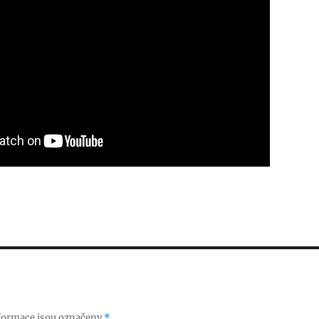
formace jsou označeny
*