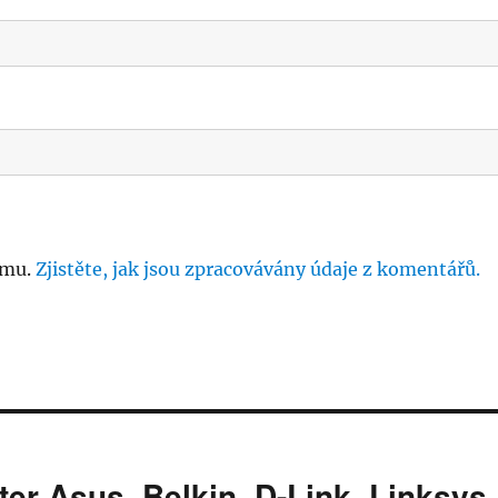
amu.
Zjistěte, jak jsou zpracovávány údaje z komentářů.
ter Asus, Belkin, D-Link, Linksys