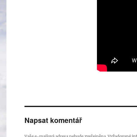
Napsat komentář
Vaše e-mailová adresa nebude zveřejněna.
Vyžadované in