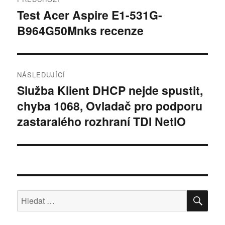
pro
Test Acer Aspire E1-531G-
Předchozí
B964G50Mnks recenze
příspěvek:
příspěvek
NÁSLEDUJÍCÍ
Služba Klient DHCP nejde spustit,
Následující
chyba 1068, Ovladač pro podporu
příspěvek:
zastaralého rozhraní TDI NetIO
HLE
Hledat: