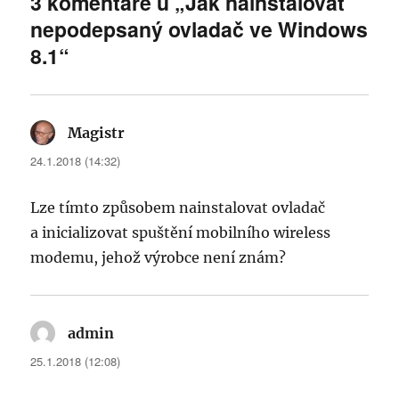
3 komentáře u „Jak nainstalovat
nepodepsaný ovladač ve Windows
8.1“
Magistr
napsal:
24.1.2018 (14:32)
Lze tímto způsobem nainstalovat ovladač
a inicializovat spuštění mobilního wireless
modemu, jehož výrobce není znám?
admin
napsal:
25.1.2018 (12:08)