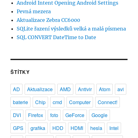
Android Intent Opening Android Settings
Pevná mezera
Aktualizace Zebra CC6000
SQLite řazení výsledků velká a malá písmena
SQL CONVERT DateTime to Date
ŠTÍTKY
AD
Aktualizace
AMD
Antivir
Atom
avi
baterie
Chip
cmd
Computer
Connect!
DVI
Firefox
foto
GeForce
Google
GPS
grafika
HDD
HDMI
hesla
Intel