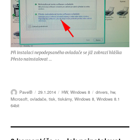
Při instalaci nepodepsaného ovladače se již zobrazí hláška
Přesto nainstalovat …
Autor:
Publikováno:
Rubriky:
Štítky:
PavelB
29.1.2014
HW
,
Windows 8
drivers
,
hw
,
Microsoft
,
ovladače
,
tisk
,
tiskárny
,
Windows 8
,
Windows 8.1
64bit