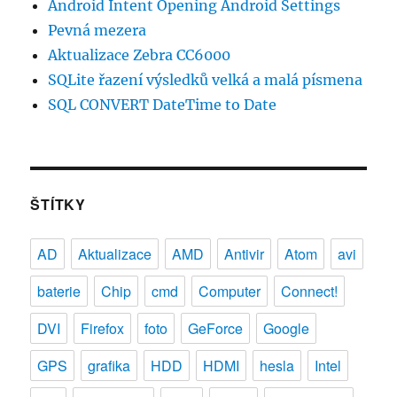
Android Intent Opening Android Settings
Pevná mezera
Aktualizace Zebra CC6000
SQLite řazení výsledků velká a malá písmena
SQL CONVERT DateTime to Date
ŠTÍTKY
AD
Aktualizace
AMD
Antivir
Atom
avi
baterie
Chip
cmd
Computer
Connect!
DVI
Firefox
foto
GeForce
Google
GPS
grafika
HDD
HDMI
hesla
Intel