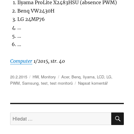
Iiyama ProLite X2483HSU (absence PWM)
Benq VW2430H
LG 24MP76
…
…
…
Computer
1/2015, str. 40
Publikováno:
Rubriky:
Štítky:
20.2.2015
HW
,
Monitory
Acer
,
Benq
,
Iiyama
,
LCD
,
LG
,
pro
PWM
,
Samsung
,
test
,
test monitorů
Napsat komentář
text
s
názvem
Test
HLE
LCD
Hledat:
monitorů
2015