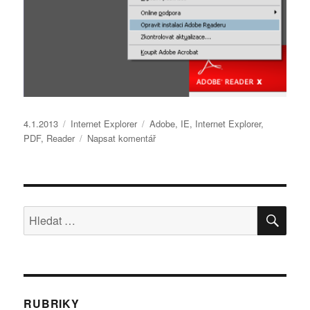
Publikováno:
Rubriky:
Štítky:
4.1.2013
Internet Explorer
Adobe
,
IE
,
Internet Explorer
,
pro
PDF
,
Reader
Napsat komentář
text
s
názvem
Nelze
HLE
otevřít
Hledat:
soubor
PDF
v
Internet
Exploreru,
IE
RUBRIKY