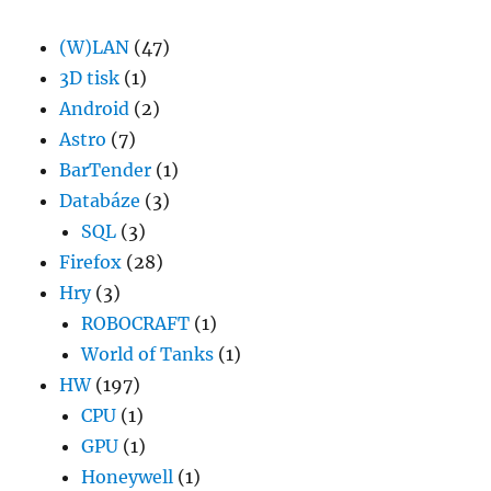
se
ukončí
(W)LAN
(47)
3D tisk
(1)
Android
(2)
Astro
(7)
BarTender
(1)
Databáze
(3)
SQL
(3)
Firefox
(28)
Hry
(3)
ROBOCRAFT
(1)
World of Tanks
(1)
HW
(197)
CPU
(1)
GPU
(1)
Honeywell
(1)