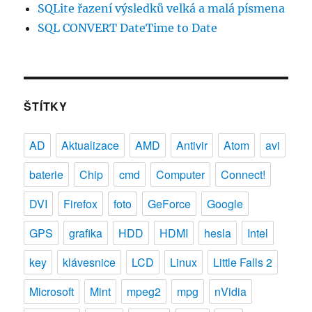
SQLite řazení výsledků velká a malá písmena
SQL CONVERT DateTime to Date
ŠTÍTKY
AD
Aktualizace
AMD
Antivir
Atom
avi
baterie
Chip
cmd
Computer
Connect!
DVI
Firefox
foto
GeForce
Google
GPS
grafika
HDD
HDMI
hesla
Intel
key
klávesnice
LCD
Linux
Little Falls 2
Microsoft
Mint
mpeg2
mpg
nVidia