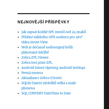
NEJNOVĚJŠÍ PŘÍSPĚVKY
Jak zapsat krátké EPC menší než 24 znaků
Přidání validního GPX souboru pro 360°
videa Street View
Web je dočasně nedostupný kvůli
plánované údržbě
Zebra ZPL Viewer
Zebra test print ZPL
Android Intent Opening Android Settings
Pevná mezera
Aktualizace Zebra CC6000
SQLite řazení výsledků velká a malá
písmena
SQL CONVERT DateTime to Date