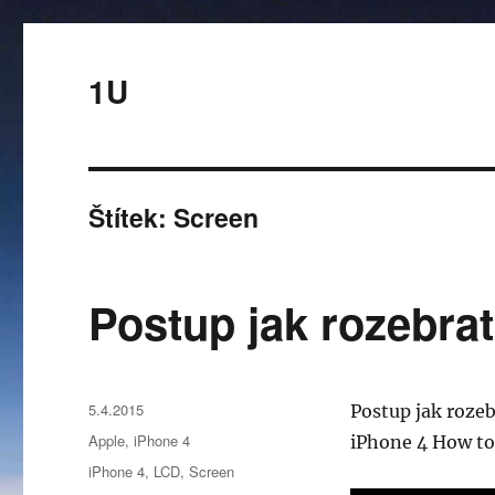
1U
Štítek:
Screen
Postup jak rozebra
Publikováno:
5.4.2015
Postup jak roze
Rubriky:
Apple
,
iPhone 4
iPhone 4 How to
Štítky:
iPhone 4
,
LCD
,
Screen