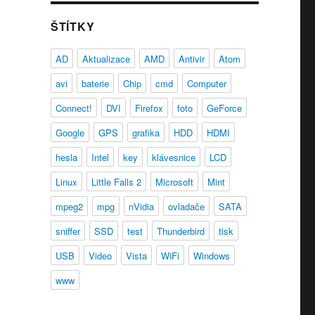
ŠTÍTKY
AD
Aktualizace
AMD
Antivir
Atom
avi
baterie
Chip
cmd
Computer
Connect!
DVI
Firefox
foto
GeForce
Google
GPS
grafika
HDD
HDMI
hesla
Intel
key
klávesnice
LCD
Linux
Little Falls 2
Microsoft
Mint
mpeg2
mpg
nVidia
ovladače
SATA
sniffer
SSD
test
Thunderbird
tisk
USB
Video
Vista
WiFi
Windows
www