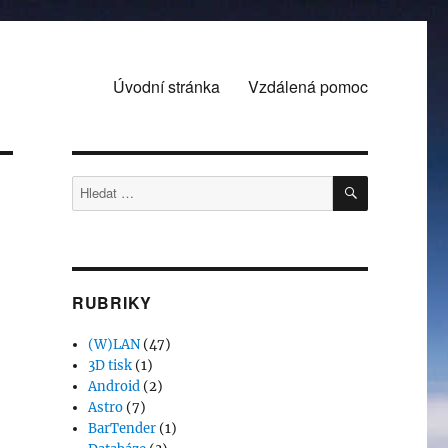
Úvodní stránka
Vzdálená pomoc
HLEDÁNÍ
Hledat:
RUBRIKY
(W)LAN
(47)
3D tisk
(1)
Android
(2)
Astro
(7)
BarTender
(1)