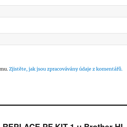
amu.
Zjistěte, jak jsou zpracovávány údaje z komentářů.
u REPLACE PF KIT 1 u Brother HL