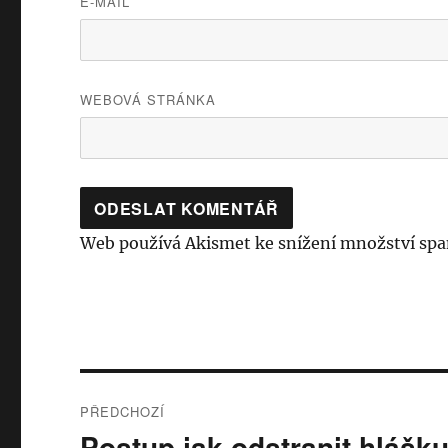
E-MAIL
WEBOVÁ STRÁNKA
Web používá Akismet ke snížení množství sp
Navigace
PŘEDCHOZÍ
pro
Postup jak odstranit hlášk
Předchozí