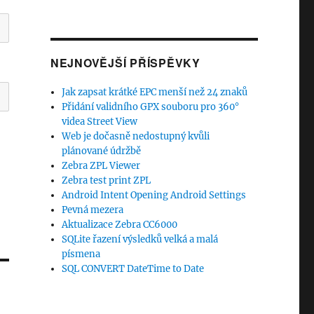
NEJNOVĚJŠÍ PŘÍSPĚVKY
Jak zapsat krátké EPC menší než 24 znaků
Přidání validního GPX souboru pro 360°
videa Street View
Web je dočasně nedostupný kvůli
plánované údržbě
Zebra ZPL Viewer
Zebra test print ZPL
Android Intent Opening Android Settings
Pevná mezera
Aktualizace Zebra CC6000
SQLite řazení výsledků velká a malá
písmena
SQL CONVERT DateTime to Date
-