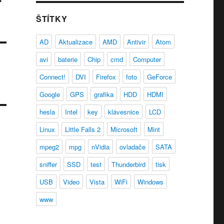
ŠTÍTKY
AD
Aktualizace
AMD
Antivir
Atom
avi
baterie
Chip
cmd
Computer
Connect!
DVI
Firefox
foto
GeForce
Google
GPS
grafika
HDD
HDMI
hesla
Intel
key
klávesnice
LCD
Linux
Little Falls 2
Microsoft
Mint
mpeg2
mpg
nVidia
ovladače
SATA
sniffer
SSD
test
Thunderbird
tisk
USB
Video
Vista
WiFi
Windows
www