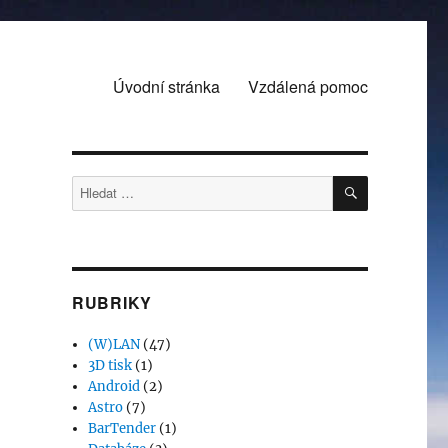
Úvodní stránka
Vzdálená pomoc
HLEDÁNÍ
Hledat:
RUBRIKY
(W)LAN
(47)
3D tisk
(1)
Android
(2)
Astro
(7)
BarTender
(1)