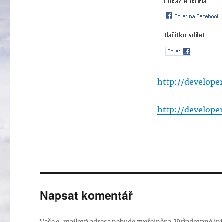
http://develope
http://develope
Napsat komentář
Vaše e-mailová adresa nebude zveřejněna.
Vyžadované in