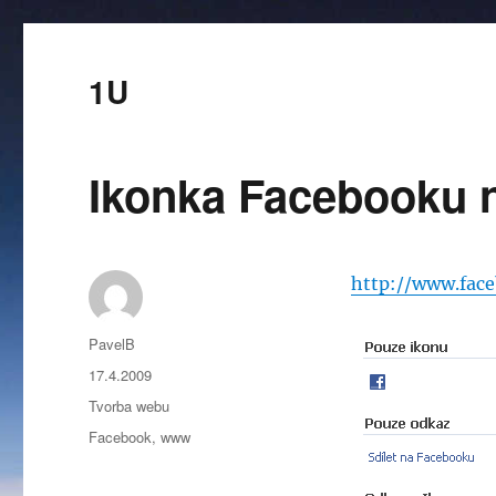
1U
Ikonka Facebooku n
http://www.fac
Autor:
PavelB
Publikováno:
17.4.2009
Rubriky:
Tvorba webu
Štítky:
Facebook
,
www