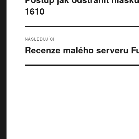
příspěvek:
příspěvek
1610
NÁSLEDUJÍCÍ
Recenze malého serveru Fu
Následující
příspěvek: