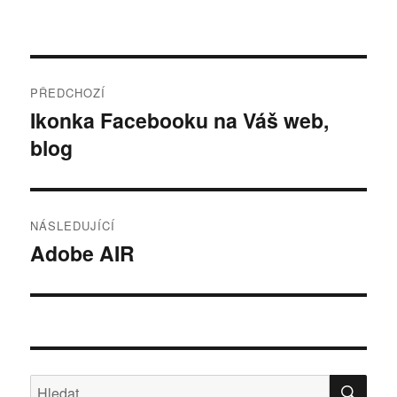
Navigace
PŘEDCHOZÍ
pro
Ikonka Facebooku na Váš web,
Předchozí
blog
příspěvek:
příspěvek
NÁSLEDUJÍCÍ
Adobe AIR
Následující
příspěvek:
HLE
Hledat: