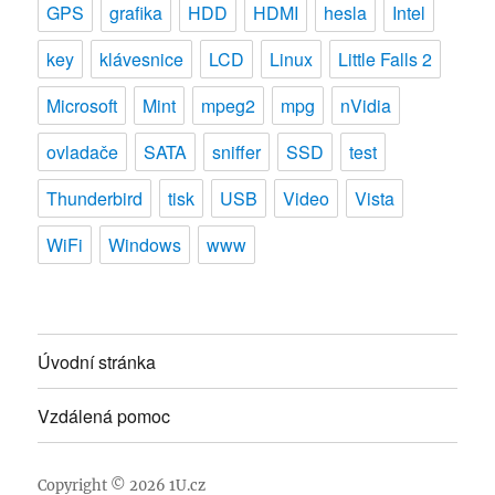
GPS
grafika
HDD
HDMI
hesla
Intel
key
klávesnice
LCD
Linux
Little Falls 2
Microsoft
Mint
mpeg2
mpg
nVidia
ovladače
SATA
sniffer
SSD
test
Thunderbird
tisk
USB
Video
Vista
WiFi
Windows
www
Úvodní stránka
Vzdálená pomoc
Copyright © 2026
1U.cz