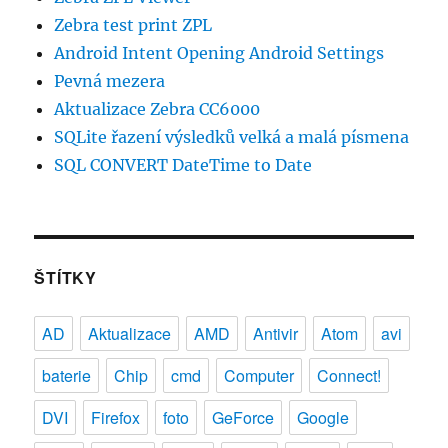
Zebra test print ZPL
Android Intent Opening Android Settings
Pevná mezera
Aktualizace Zebra CC6000
SQLite řazení výsledků velká a malá písmena
SQL CONVERT DateTime to Date
ŠTÍTKY
AD
Aktualizace
AMD
Antivir
Atom
avi
baterie
Chip
cmd
Computer
Connect!
DVI
Firefox
foto
GeForce
Google