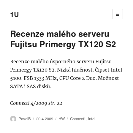
1U
☰
Recenze malého serveru
Fujitsu Primergy TX120 S2
Recenze malého úsporného serveru Fujitsu
Primergy TX120 S2. Nízká hlučnost. Čipset Intel
5100, FSB 1333 MHz, CPU Core 2 Duo. Možnost
SATA i SAS disků.
Connect! 4/2009 str. 22
Autor:
Publikováno:
Rubriky:
Štítky:
PavelB
20.4.2009
HW
Connect!
,
Intel