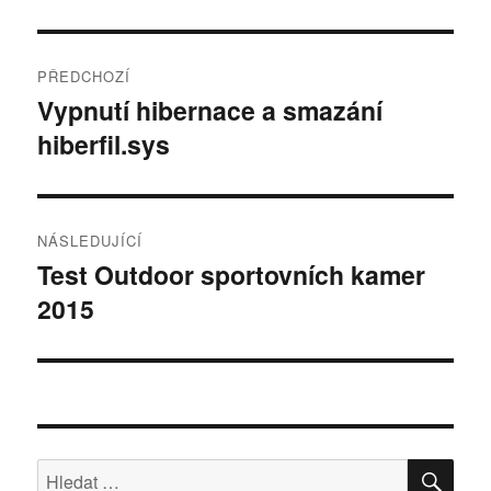
Navigace
PŘEDCHOZÍ
pro
Vypnutí hibernace a smazání
Předchozí
hiberfil.sys
příspěvek:
příspěvek
NÁSLEDUJÍCÍ
Test Outdoor sportovních kamer
Následující
2015
příspěvek:
HLE
Hledat: