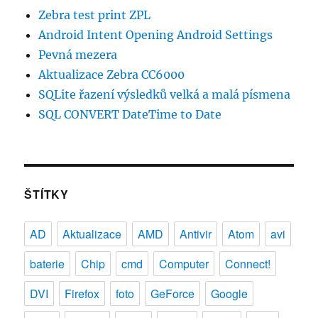
Zebra test print ZPL
Android Intent Opening Android Settings
Pevná mezera
Aktualizace Zebra CC6000
SQLite řazení výsledků velká a malá písmena
SQL CONVERT DateTime to Date
ŠTÍTKY
AD
Aktualizace
AMD
Antivir
Atom
avi
baterie
Chip
cmd
Computer
Connect!
DVI
Firefox
foto
GeForce
Google