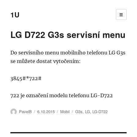
1U
☰
LG D722 G3s servisní menu
Do servisního menu mobilního telefonu LG G3s
se můžete dostat vytočením:
3845#*722#
722 je označení modelu telefonu LG-D722
Autor:
Publikováno:
Rubriky:
Štítky:
PavelB
6.10.2015
Mobil
G3s
,
LG
,
LG-D722