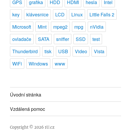
GPS
grafika
HDD
HDMI
hesla
Intel
key
klávesnice
LCD
Linux
Little Falls 2
Microsoft
Mint
mpeg2
mpg
nVidia
ovladače
SATA
sniffer
SSD
test
Thunderbird
tisk
USB
Video
Vista
WiFi
Windows
www
Úvodní stránka
Vzdálená pomoc
Copyright © 2026
1U.cz