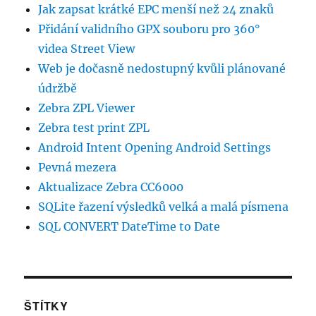
Jak zapsat krátké EPC menší než 24 znaků
Přidání validního GPX souboru pro 360°
videa Street View
Web je dočasně nedostupný kvůli plánované
údržbě
Zebra ZPL Viewer
Zebra test print ZPL
Android Intent Opening Android Settings
Pevná mezera
Aktualizace Zebra CC6000
SQLite řazení výsledků velká a malá písmena
SQL CONVERT DateTime to Date
ŠTÍTKY