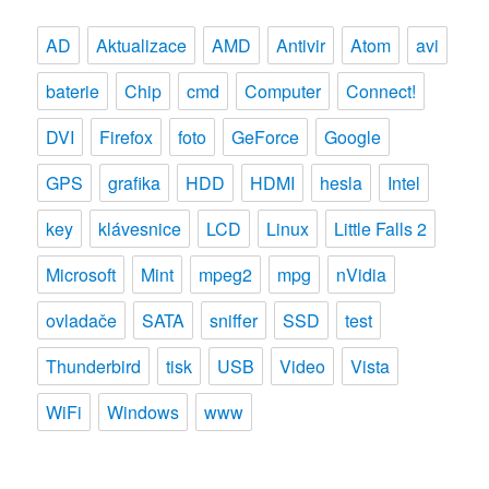
AD
Aktualizace
AMD
Antivir
Atom
avi
baterie
Chip
cmd
Computer
Connect!
DVI
Firefox
foto
GeForce
Google
GPS
grafika
HDD
HDMI
hesla
Intel
key
klávesnice
LCD
Linux
Little Falls 2
Microsoft
Mint
mpeg2
mpg
nVidia
ovladače
SATA
sniffer
SSD
test
Thunderbird
tisk
USB
Video
Vista
WiFi
Windows
www