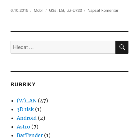
Publikováno:
Rubriky:
Štítky:
pro
6.10.2015
Mobil
G3s
,
LG
,
LG-D722
Napsat komentář
text
s
názvem
LG
HLE
D722
Hledat:
G3s
servisní
menu
RUBRIKY
(W)LAN
(47)
3D tisk
(1)
Android
(2)
Astro
(7)
BarTender
(1)