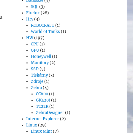
Databáze
(3)
SQL
(3)
Firefox
(28)
u
Hry
(3)
ROBOCRAFT
(1)
World of Tanks
(1)
HW
(197)
CPU
(1)
GPU
(1)
Honeywell
(1)
Monitory
(2)
SSD
(5)
Tiskárny
(3)
Zdroje
(1)
Zebra
(4)
CC600
(1)
GK420t
(1)
TC22R
(1)
ZebraDesigner
(1)
Internet Explorer
(2)
Linux
(29)
Linux Mint
(7)