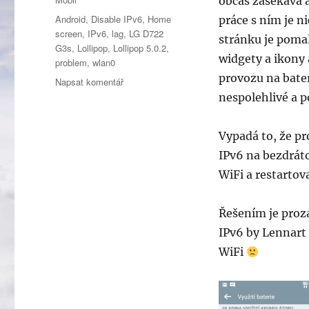
občas zasekává a
Štítky:
Android
,
Disable IPv6
,
Home
práce s ním je 
screen
,
IPv6
,
lag
,
LG D722
stránku je poma
G3s
,
Lollipop
,
Lollipop 5.0.2
,
widgety a ikony 
problem
,
wlan0
provozu na bateri
pro
Napsat komentář
text
nespolehlivé a 
s
názvem
Vypadá to, že pr
LG
D722
IPv6 na bezdrát
G3s
WiFi a restartova
se
po
instalaci
Řešením je proza
Android
IPv6 by Lennart
5
WiFi
laguje,
problém
s
WiFi