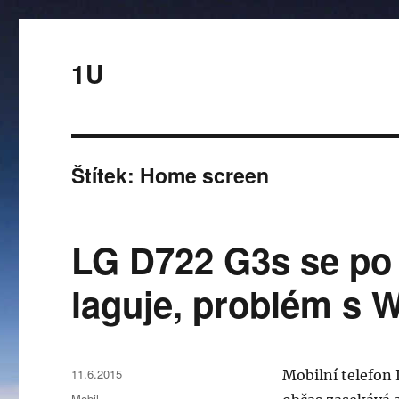
1U
Štítek:
Home screen
LG D722 G3s se po 
laguje, problém s Wi
Publikováno:
11.6.2015
Mobilní telefon 
Rubriky:
Mobil