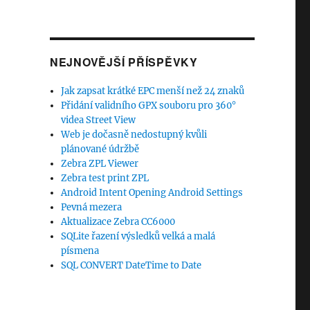
NEJNOVĚJŠÍ PŘÍSPĚVKY
Jak zapsat krátké EPC menší než 24 znaků
Přidání validního GPX souboru pro 360°
videa Street View
Web je dočasně nedostupný kvůli
plánované údržbě
Zebra ZPL Viewer
Zebra test print ZPL
Android Intent Opening Android Settings
Pevná mezera
Aktualizace Zebra CC6000
SQLite řazení výsledků velká a malá
písmena
SQL CONVERT DateTime to Date