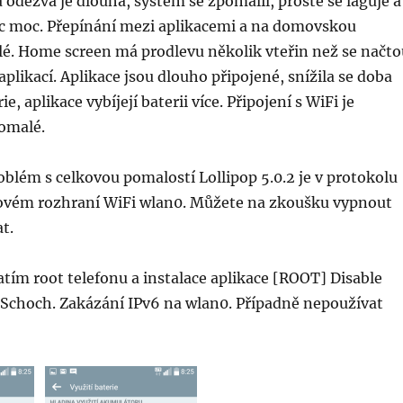
 odezva je dlouhá, systém se zpomalil, prostě se laguje a
nic moc. Přepínání mezi aplikacemi a na domovskou
lé. Home screen má prodlevu několik vteřin než se načto
aplikací. Aplikace jsou dlouho připojené, snížila se doba
e, aplikace vybíjejí baterii více. Připojení s WiFi je
pomalé.
oblém s celkovou pomalostí Lollipop 5.0.2 je v protokolu
ovém rozhraní WiFi wlan0. Můžete na zkoušku vypnout
t.
tím root telefonu a instalace aplikace [ROOT] Disable
 Schoch. Zakázání IPv6 na wlan0. Případně nepoužívat