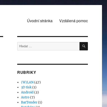
Úvodní stránka
Vzdálená pomoc
HLEDÁNÍ
Hledat:
RUBRIKY
(W)LAN
(47)
3D tisk
(1)
Android
(2)
Astro
(7)
BarTender
(1)