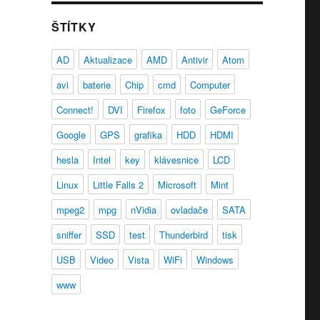
ŠTÍTKY
AD
Aktualizace
AMD
Antivir
Atom
avi
baterie
Chip
cmd
Computer
Connect!
DVI
Firefox
foto
GeForce
Google
GPS
grafika
HDD
HDMI
hesla
Intel
key
klávesnice
LCD
Linux
Little Falls 2
Microsoft
Mint
mpeg2
mpg
nVidia
ovladače
SATA
sniffer
SSD
test
Thunderbird
tisk
USB
Video
Vista
WiFi
Windows
www