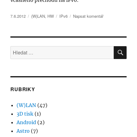
včasného přechodu na IPv6.
Publikováno:
Rubriky:
Štítky:
pro
7.6.2012
(W)LAN
,
HW
IPv6
Napsat komentář
text
s
názvem
IPv6
HLE
na
Hledat:
domácích
routerech
RUBRIKY
(W)LAN
(47)
3D tisk
(1)
Android
(2)
Astro
(7)