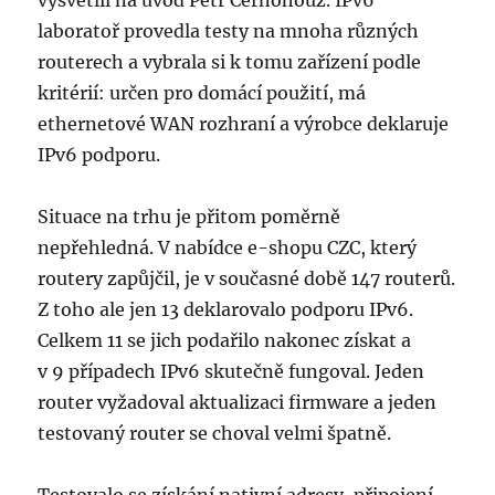
vysvětlil na úvod Petr Černohouz. IPv6
laboratoř provedla testy na mnoha různých
routerech a vybrala si k tomu zařízení podle
kritérií: určen pro domácí použití, má
ethernetové WAN rozhraní a výrobce deklaruje
IPv6 podporu.
Situace na trhu je přitom poměrně
nepřehledná. V nabídce e-shopu CZC, který
routery zapůjčil, je v současné době 147 routerů.
Z toho ale jen 13 deklarovalo podporu IPv6.
Celkem 11 se jich podařilo nakonec získat a
v 9 případech IPv6 skutečně fungoval. Jeden
router vyžadoval aktualizaci firmware a jeden
testovaný router se choval velmi špatně.