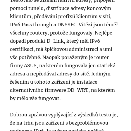
Testovalo se získání nativní adresy, připojení
pomocí tunelu, distribuce adresy koncovým
klientům, předávání prefixů klientům v síti,
IPv6 Pass through a DNSSEC.
Vítězi jsou téměř
všechny routery, protože fungovaly. Nejlépe
dopadl produkt D-Link, který měl IPv6
certifikaci, má špičkovou administraci a umí
vše potřebné.
Naopak poraženým je router
firmy ASUS, na kterém fungovala jen statická
adresa a nepředával adresy do sítě.
Jediným
řešením u tohoto zařízení je instalace
alternativního firmware DD-WRT, na kterém
by mělo vše fungovat.
Dobrou zprávou vyplývající z výsledků testu je,
že na trhu jsou zařízení s bezproblémovou