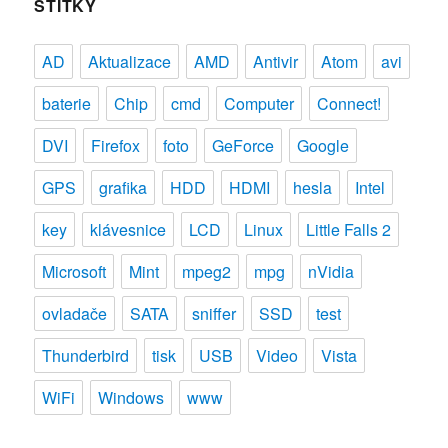
ŠTÍTKY
AD
Aktualizace
AMD
Antivir
Atom
avi
baterie
Chip
cmd
Computer
Connect!
DVI
Firefox
foto
GeForce
Google
GPS
grafika
HDD
HDMI
hesla
Intel
key
klávesnice
LCD
Linux
Little Falls 2
Microsoft
Mint
mpeg2
mpg
nVidia
ovladače
SATA
sniffer
SSD
test
Thunderbird
tisk
USB
Video
Vista
WiFi
Windows
www