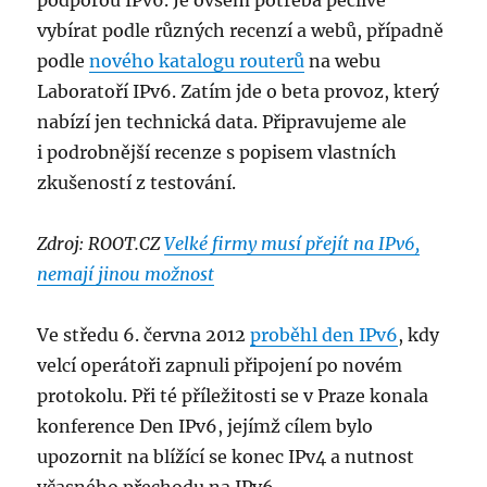
podporou IPv6. Je ovšem potřeba pečlivě
vybírat podle různých recenzí a webů, případně
podle
nového katalogu routerů
na webu
Laboratoří IPv6.
Zatím jde o beta provoz, který
nabízí jen technická data. Připravujeme ale
i podrobnější recenze s popisem vlastních
zkušeností z testování.
Zdroj: ROOT.CZ
Velké firmy musí přejít na IPv6,
nemají jinou možnost
Ve středu 6. června 2012
proběhl den IPv6
, kdy
velcí operátoři zapnuli připojení po novém
protokolu. Při té příležitosti se v Praze konala
konference Den IPv6, jejímž cílem bylo
upozornit na blížící se konec IPv4 a nutnost