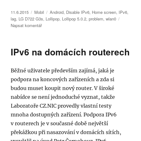
Publikováno:
Rubriky:
Štítky:
11.6.2015
Mobil
Android
,
Disable IPv6
,
Home screen
,
IPv6
,
lag
,
LG D722 G3s
,
Lollipop
,
Lollipop 5.0.2
,
problem
,
wlan0
pro
Napsat komentář
text
s
názvem
IPv6 na domácích routerech
LG
D722
G3s
Běžné uživatele především zajímá, jaká je
se
po
podpora na koncových zařízeních a zda si
instalaci
budou muset koupit nový router. V široké
Android
nabídce se není jednoduché vyznat, takže
5
laguje,
Laboratoře CZ.NIC provedly vlastní testy
problém
mnoha dostupných zařízení.
Podpora IPv6
s
v routerech je v současné době největší
WiFi
a
překážkou při nasazování v domácích sítích,
baterií